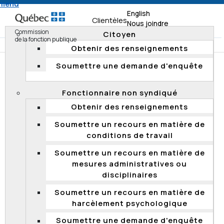
 menu
English
Clientèles
Nous joindre
Commission
Citoyen
de la fonction publique
Obtenir des renseignements
Soumettre une demande d'enquête
Accueil
Documentation
Rapports de vérification
Rapports de vérification 2020
Fonctionnaire non syndiqué
Publication des résultats d’une vérification ponctuelle
Obtenir des renseignements
portant sur l’attribution de la rémunération des
ingénieurs au recrutement
Soumettre un recours en matière de
conditions de travail
Soumettre un recours en matière de
Publication des résultats d’une
mesures administratives ou
vérification ponctuelle portant sur
disciplinaires
l’attribution de la rémunération des
ingénieurs au recrutement
Soumettre un recours en matière de
harcèlement psychologique
Mise à jour du 28 juin 2023
Soumettre une demande d'enquête