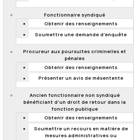
les mesures administratives ou
disciplinaires prises à leur endroit;
Fonctionnaire syndiqué
le harcèlement psychologique;
Obtenir des renseignements
des procureurs aux poursuites criminelles et
pénales;
Soumettre une demande d'enquête
des administrateurs d'État;
Procureur aux poursuites criminelles et
des membres et dirigeants d’organismes;
pénales
des anciens fonctionnaires non syndiqués
Obtenir des renseignements
bénéficiant d’un droit de retour dans la fonction
publique;
Présenter un avis de mésentente
possibles en matière de recrutement ou de
promotion;
Ancien fonctionnaire non syndiqué
possibles à la suite d'une décision prise par
bénéficiant d'un droit de retour dans la
l’employeur qui n’apparaît pas équitable ou
fonction publique
impartiale.
Obtenir des renseignements
Soumettre un recours en matière de
Vous avez des questions? Pour joindre le service
mesures administratives ou
de renseignements :