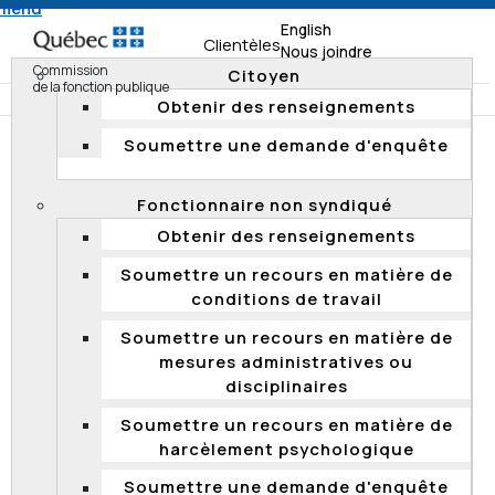
 menu
English
Clientèles
Nous joindre
Commission
Citoyen
de la fonction publique
Obtenir des renseignements
Soumettre une demande d'enquête
Accueil
Clientèles
Fonctionnaire non syndiqué
Obtenir des renseignements
Fonctionnaire non syndiqué
Obtenir des renseignements
OBTENIR DES RENSEIGNEMENTS
Soumettre un recours en matière de
conditions de travail
Sur quels sujets puis-je demander des
Soumettre un recours en matière de
renseignements à la Commission?
mesures administratives ou
La Commission offre un service de renseignements
disciplinaires
pour les recours :
Soumettre un recours en matière de
des fonctionnaires non syndiqués concernant :
harcèlement psychologique
leurs conditions de travail;
Soumettre une demande d'enquête