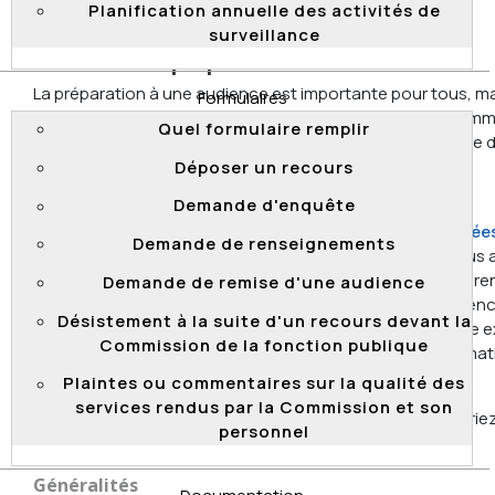
Haut de page
Planification annuelle des activités de
surveillance
Comment se préparer?
La préparation à une audience est importante pour tous, mai
Formulaires
devient encore plus si vous n’êtes pas représenté. La Comm
Quel formulaire remplir
vous fait donc quelques suggestions pour vous permettre d
vous préparer en vue de l’audience.
Déposer un recours
Demande d'enquête
Elle vous invite également à consulter son
guide
d’accompagnement pour les personnes non représentées
Demande de renseignements
avocat
. Les informations contenues dans ce guide vous 
à bien évaluer l’impact de votre décision et à mieux compre
Demande de remise d'une audience
déroulement d’une audience. Si votre décision n’est pas en
Désistement à la suite d'un recours devant la
prise, ce guide viendra alimenter votre réflexion. Sans être e
Commission de la fonction publique
il facilitera aussi votre compréhension du processus en mat
justice administrative.
Plaintes ou commentaires sur la qualité des
services rendus par la Commission et son
Comme toute préparation demande du temps, vous devrie
personnel
commencer votre démarche le plus tôt possible.
Généralités