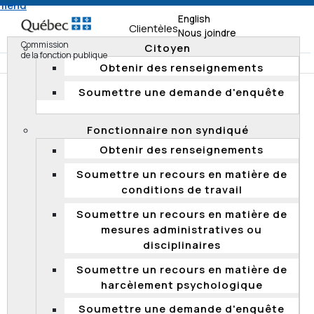
 menu
English
Clientèles
Nous joindre
Commission
Citoyen
de la fonction publique
Obtenir des renseignements
Soumettre une demande d'enquête
Accueil
Tribunal administratif
Modes de règlement
Audience
Fonctionnaire non syndiqué
Obtenir des renseignements
AUDIENCE
Soumettre un recours en matière de
conditions de travail
Qu’est-ce qu’une audience?
Est-ce que vous devez assister à l’audience?
Soumettre un recours en matière de
mesures administratives ou
Faut-il être représenté?
disciplinaires
Comment se préparer?
Soumettre un recours en matière de
Y a-t-il une étape préalable à l’audience?
harcèlement psychologique
Comment se déroule l’audience?
Soumettre une demande d'enquête