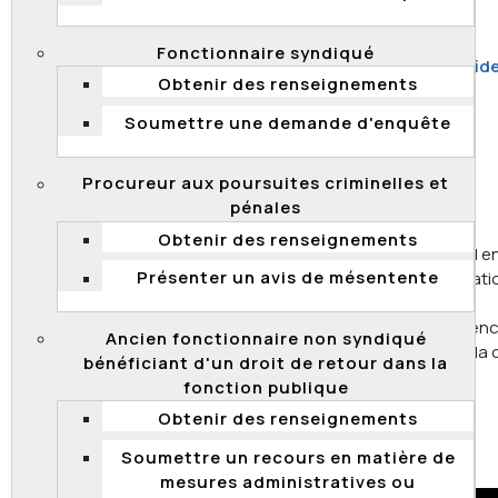
Comment se comporter à l’audience?
Y a-t-il des frais?
Fonctionnaire syndiqué
Est-ce que les renseignements fournis sont confide
Obtenir des renseignements
Quelle est la durée d’une audience?
Soumettre une demande d'enquête
Qui est présent à l’audience?
Que faire si vous changez d’idée?
Procureur aux poursuites criminelles et
pénales
Qu’est-ce qu’une audience?
Obtenir des renseignements
L’audience est une séance au cours de laquelle le tribunal 
Présenter un avis de mésentente
preuve
présentée par les parties ainsi que leur argumentati
L'audience peut avoir lieu à distance, il s'agit alors d'une
visioaudience. Pour connaître le déroulement d’une audien
Ancien fonctionnaire non syndiqué
devant la Commission de la fonction publique, visionnez la
bénéficiant d'un droit de retour dans la
Web.
fonction publique
Obtenir des renseignements
Soumettre un recours en matière de
mesures administratives ou