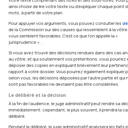
votre texte comprenant des titres et des sous-titres, vous
ainsi choisir de lire votre texte ou d’expliquer chaque point
mots, à partir de votre plan.
Pour appuyer vos arguments, vous pouvez consulter les
dé
de la Commission sur des causes qui ressemblent à la vôtre 
vous semblent favorables. C’est ce que l’on appelle la «
jurisprudence ». .
Si vous avez trouvé des décisions rendues dans des cas a
au vôtre, et qui soutiennent vos prétentions, vous pourrez 
déposer des copies en expliquant brièvement leur pertinen
rapport à votre dossier. Vous pourrez également expliquer 
selon vous, les décisions déposées par l’autre partie et qui
sont pas favorables ne devraient pas être considérées.
Le délibéré et la décision
À la fin de l’audience, le juge administratif peut rendre sa dé
immédiatement; cependant, le plus souvent, il prendra la c
délibéré.
Pendant le délibéré, le juge administratif analysera les faits e