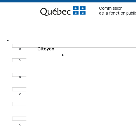
Commission
de la fonction publ
Citoyen
Fonctionnaire non
Recours
syndiqué
Modes de
Fonctionnaire
règlement
syndiqué
Horaires des
Procureur aux
audiences
poursuites
criminelles et
pénales
Ancien
fonctionnaire non