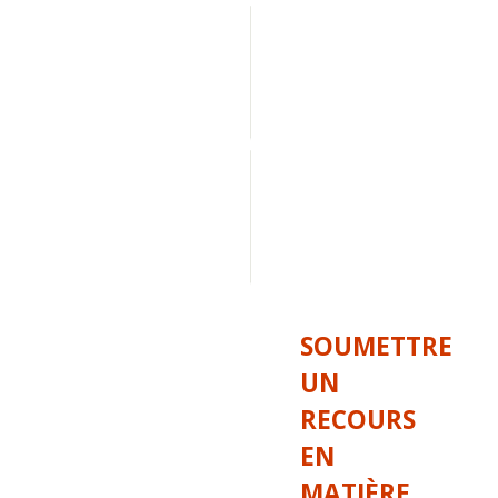
Présenter 
un 
avis 
de 
mésentente
Déposer 
une 
demande 
de 
révision
SOUMETTRE
UN
RECOURS
EN
MATIÈRE