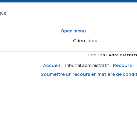
ique
Open menu
Clientèles
Tribunal administrati
Accueil
Tribunal administratif
Recours
Organisme d
Soumettre un recours en matière de conditi
Enquêtes
Vérifications
Quel formulaire
Planification
remplir
annuelle des
Rapports
Déposer un recours
activités de
vérificat
surveillance
Demande
Résumés d'e
d'enquête
Décisio