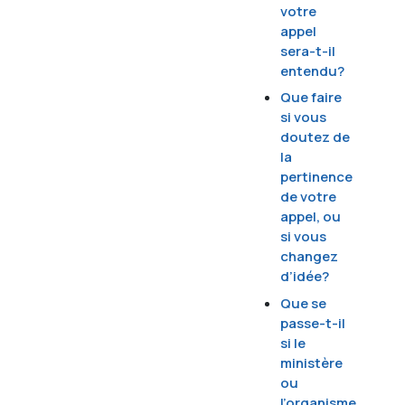
votre
appel
sera-t-il
entendu?
Que faire
si vous
doutez de
la
pertinence
de votre
appel, ou
si vous
changez
d’idée?
Que se
passe-t-il
si le
ministère
ou
l’organisme