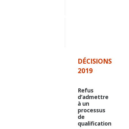
Décisions 
2012
Décisions 
antérieures 
à 
2012
DÉCISIONS
2019
Refus
d’admettre
à un
processus
de
qualification