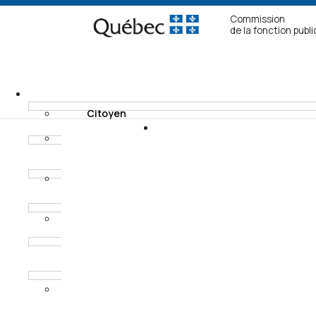
Commission
de la fonction publ
Citoyen
Fonctionnaire non
Recours
syndiqué
Modes de
Fonctionnaire
règlement
syndiqué
Horaires des
Procureur aux
audiences
poursuites
criminelles et
pénales
Ancien
fonctionnaire non