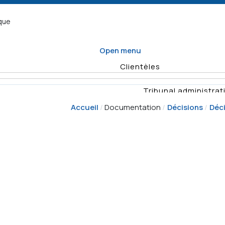
ique
Open menu
Clientèles
Tribunal administrati
Accueil
Documentation
Décisions
Déci
Organisme d
Enquêtes
Vérifications
Quel formulaire
Planification
remplir
annuelle des
Rapports
Déposer un recours
activités de
vérificat
surveillance
Demande
Résumés d'e
d'enquête
Décisio