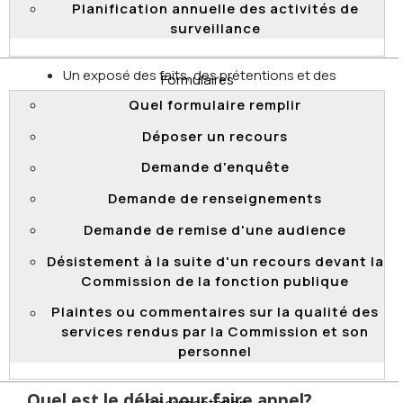
y a lieu;
Planification annuelle des activités de
surveillance
L'identification de la décision contestée ainsi
qu'une copie de celle-ci, le cas échéant;
Un exposé des faits, des prétentions et des
Formulaires
conclusions recherchées.
Quel formulaire remplir
Haut de page
Déposer un recours
Demande d'enquête
Est-ce que les renseignements fournis
sont confidentiels?
Demande de renseignements
Tous les renseignements fournis dans le cadre de
Demande de remise d'une audience
votre appel sont d'ordre public, sauf si la Commission
Désistement à la suite d'un recours devant la
les a obtenus alors qu’elle siégeait à huis clos, ou s’ils
Commission de la fonction publique
sont visés par une ordonnance interdisant ou
restreignant leur divulgation, leur publication ou leur
Plaintes ou commentaires sur la qualité des
diffusion.
services rendus par la Commission et son
personnel
Haut de page
Quel est le délai pour faire appel?