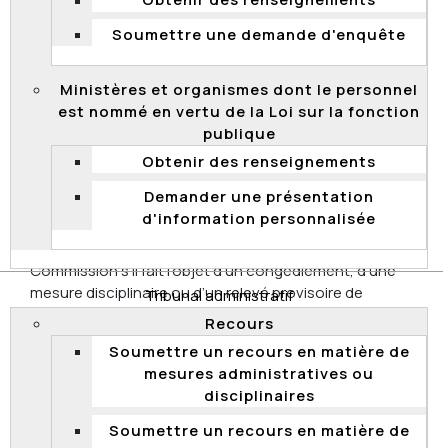
Obtenir des renseignements
la fonction publique
, vous pouvez déposer un
recours à la Commission si vous faites l’objet d’une
Soumettre une demande d'enquête
mesure disciplinaire ou si vous êtes relevé
provisoirement de vos fonctions.
Ministères et organismes dont le personnel
est nommé en vertu de la Loi sur la fonction
Toutefois, pour soumettre ce recours, la durée de
publique
votre engagement ne doit pas être inférieure à un an, à
moins d’avoir atteint 12 mois de service ou d’occuper
Obtenir des renseignements
un emploi cyclique ou saisonnier.
Demander une présentation
Administrateur d’État
d'information personnalisée
Un administrateur d’État peut soumettre un appel à la
Commission s’il fait l’objet d’un congédiement, d’une
mesure disciplinaire ou d’un relevé provisoire de
Tribunal administratif
fonctions.
Recours
Soumettre un recours en matière de
Ancien fonctionnaire non syndiqué bénéficiant
mesures administratives ou
d’un droit de retour dans la fonction publique
disciplinaires
Sauf exception, les personnes non syndiquées à
l’emploi de certains
organismes ou sociétés d’État
Soumettre un recours en matière de