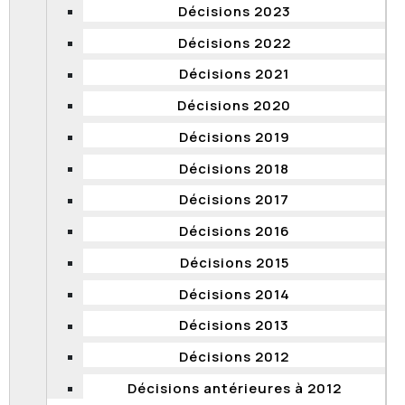
droits
.
Décisions 2023
Haut de page
Décisions 2022
Décisions 2021
Quand votre appel sera-t-il entendu?
Décisions 2020
De façon générale, les appels sont entendus dans
l’ordre de leur date de réception. Vous serez convoqué
Décisions 2019
par le greffe du tribunal de la Commission à une
audience fixée dans les mois suivants.
Décisions 2018
Décisions 2017
Haut de page
Décisions 2016
Décisions 2015
Décisions 2014
Décisions 2013
Décisions 2012
Décisions antérieures à 2012