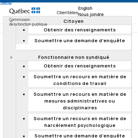
 menu
English
Clientèles
Nous joindre
Commission
Citoyen
de la fonction publique
Obtenir des renseignements
Soumettre une demande d'enquête
Accueil
Clientèles
Administrateur d'État
Soumettre un recours en matière de mesures
Fonctionnaire non syndiqué
administratives ou disciplinaires
Obtenir des renseignements
Soumettre un recours en matière de
SOUMETTRE UN RECOURS EN
conditions de travail
MATIÈRE DE MESURES
Soumettre un recours en matière de
ADMINISTRATIVES OU
mesures administratives ou
DISCIPLINAIRES
disciplinaires
Soumettre un recours en matière de
(art. 33 de la
Loi sur la fonction publique
)
harcèlement psychologique
Qui peut faire appel et pour quels motifs?
Soumettre une demande d'enquête