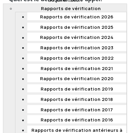
Documentation
La Commission doit recevoir votre appel dans les
30
Rapports de vérification
jours
suivant la date de l’expédition de la décision que
Rapports de vérification 2026
vous voulez contester.
Rapports de vérification 2025
Dans le calcul du délai, tous les jours civils, y compris
Rapports de vérification 2024
les samedis, dimanches et jours fériés sont pris en
compte.
Rapports de vérification 2023
Haut de page
Rapports de vérification 2022
Rapports de vérification 2021
Quelles sont les règles de procédure?
Rapports de vérification 2020
Les règles de procédure sont prévues par le
Règlement
sur la preuve et la procédure de la Commission de la
Rapports de vérification 2019
fonction publique
.
Rapports de vérification 2018
Haut de page
Rapports de vérification 2017
Que se passe-t-il si le ministère ou
Rapports de vérification 2016
l’organisme vous donne raison?
Rapports de vérification antérieurs à