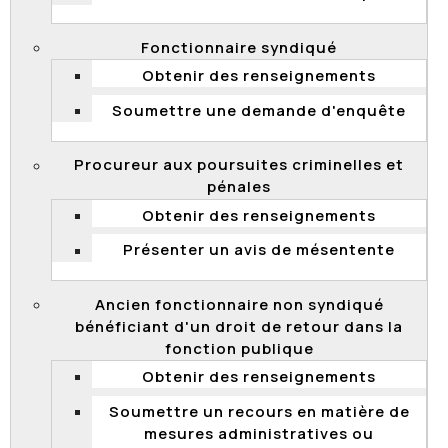
Comment faire appel?
Est-ce que les renseignements fournis sont
Fonctionnaire syndiqué
confidentiels?
Obtenir des renseignements
Quel est le délai pour faire appel?
Soumettre une demande d'enquête
Quelles sont les règles de procédure?
Que se passe-t-il si le ministère ou l’organisme
Procureur aux poursuites criminelles et
vous donne raison?
pénales
Que faire si vous doutez de la pertinence de
Obtenir des renseignements
votre appel, ou si vous changez d’idée?
Présenter un avis de mésentente
Comment assurer la défense de vos droits?
Quand votre appel sera-t-il entendu?
Ancien fonctionnaire non syndiqué
bénéficiant d'un droit de retour dans la
Qui peut faire appel et pour quels
fonction publique
motifs?
Obtenir des renseignements
Fonctionnaire
Soumettre un recours en matière de
Un fonctionnaire non syndiqué peut soumettre à la
mesures administratives ou