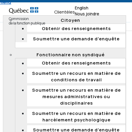
 menu
English
Clientèles
Nous joindre
Commission
Citoyen
de la fonction publique
Obtenir des renseignements
Soumettre une demande d'enquête
Accueil
Clientèles
Procureur aux poursuites criminelles et pénales
Fonctionnaire non syndiqué
Obtenir des renseignements
PROCUREUR AUX POURSUITES
Soumettre un recours en matière de
CRIMINELLES ET PÉNALES
conditions de travail
La
Loi sur le processus de détermination de la
Soumettre un recours en matière de
rémunération des procureurs aux poursuites
mesures administratives ou
criminelles et pénales et sur leur régime de
disciplinaires
négociation collective
prévoit que toute
Soumettre un recours en matière de
mésentente concernant l’interprétation ou
harcèlement psychologique
l’application d’une entente relative aux conditions de
travail des procureurs doit être soumise, par
Soumettre une demande d'enquête