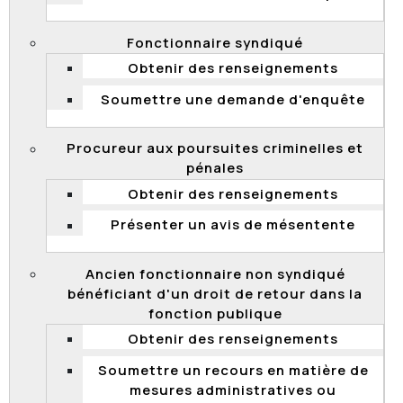
l’employeur ou par l’Association des procureurs aux
poursuites criminelles et pénales, à la Commission de la
Fonctionnaire syndiqué
fonction publique.
Obtenir des renseignements
Vous avez des questions sur les
Soumettre une demande d'enquête
recours possibles devant
la Commission?
Procureur aux poursuites criminelles et
Remplissez le
formulaire
de demande de
pénales
renseignements en ligne ou communiquez avec
Obtenir des renseignements
le service de renseignements de la Commission :
Présenter un avis de mésentente
Région de Québec : 418 643-1425
Ailleurs au Québec : 1 800 432-0432 (sans frais)
Ancien fonctionnaire non syndiqué
bénéficiant d'un droit de retour dans la
Vous vous sentez lésé relativement
fonction publique
à l’interprétation ou à l’application
Obtenir des renseignements
de l’entente relative aux conditions
de travail des procureurs aux
Soumettre un recours en matière de
poursuites criminelles et pénales?
mesures administratives ou