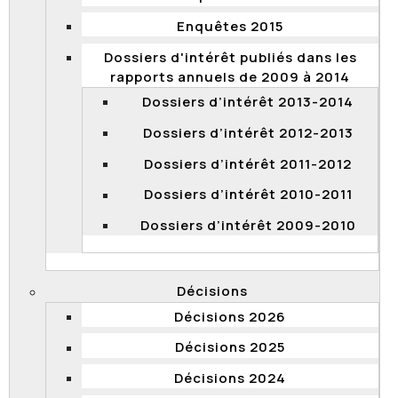
Solidarité sociale le 27 février 2015.
Enquêtes 2015
Haut de page
Dossiers d'intérêt publiés dans les
rapports annuels de 2009 à 2014
Dossiers d’intérêt 2013-2014
Rapport de vérification en matière de
dotation et sur les promotions sans
Dossiers d’intérêt 2012-2013
concours au Directeur général des
Dossiers d’intérêt 2011-2012
élections du Québec, à l'Office
québécois de la langue française et à la
Dossiers d’intérêt 2010-2011
Régie du cinéma du Québec
, mai 2015
Dossiers d’intérêt 2009-2010
L’objectif poursuivi par la Commission était d’évaluer si
l’application du cadre normatif par ces trois
organismes concernant certains aspects de la
Décisions
dotation en personnel ainsi que les promotions sans
Décisions 2026
concours respectait les principes et les valeurs qui
découlent de la Loi sur la fonction publique
Décisions 2025
québécoise, notamment l’équité, l’impartialité et le
mérite, afin de favoriser l’égalité d’accès aux emplois et
Décisions 2024
de s’assurer de la compétence des personnes