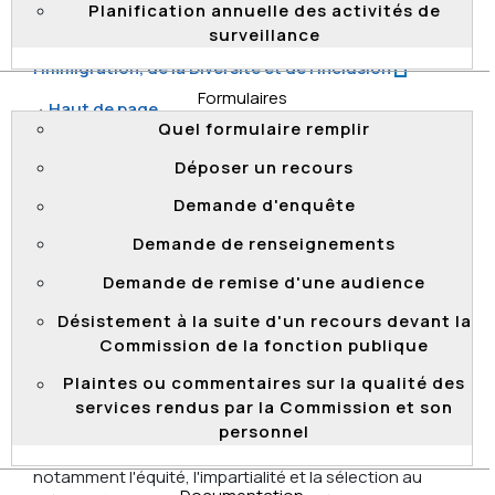
Planification annuelle des activités de
Rapport de vérification en matière de dotation et sur
surveillance
les promotions sans concours au ministère de
l'Immigration, de la Diversité et de l'Inclusion
Formulaires
Haut de page
Quel formulaire remplir
Déposer un recours
Demande d'enquête
Rapport de vérification en matière de
Demande de renseignements
dotation et sur les promotions sans
concours au ministère de la Culture et
Demande de remise d'une audience
des Communications
, septembre 2015
Désistement à la suite d'un recours devant la
L'objectif poursuivi par la Commission avec cette
Commission de la fonction publique
vérification était d'évaluer si l'application du cadre
normatif par le MCC concernant certains aspects de la
Plaintes ou commentaires sur la qualité des
dotation en personnel ainsi que les promotions sans
services rendus par la Commission et son
concours respectait les principes et les valeurs qui
personnel
découlent de la Loi sur la fonction publique,
notamment l'équité, l'impartialité et la sélection au