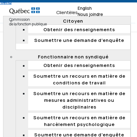
 menu
English
Clientèles
Nous joindre
Commission
Citoyen
de la fonction publique
Obtenir des renseignements
Soumettre une demande d'enquête
Accueil
Documentation
Rapports de vérification
Rapports de vérification antérieurs à 2016
Fonctionnaire non syndiqué
Obtenir des renseignements
RAPPORTS DE VÉRIFICATION
Soumettre un recours en matière de
conditions de travail
Rapport de vérification en matière de dotation
et sur les promotions sans concours au
Soumettre un recours en matière de
ministère de l'Immigration, de la Diversité et de
mesures administratives ou
l'Inclusion (décembre 2015)
disciplinaires
Rapport de vérification en matière de dotation
Soumettre un recours en matière de
et sur les promotions sans concours au
harcèlement psychologique
ministère de la Culture et des Communications
(septembre 2015)
Soumettre une demande d'enquête