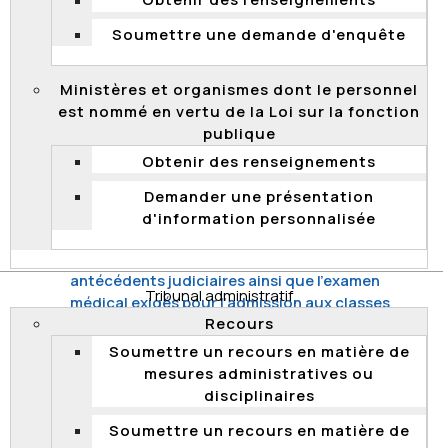
Obtenir des renseignements
Emplois occasionnels de longue durée (mai
Soumettre une demande d'enquête
2010)
Désignations à titre provisoire pour les emplois
Ministères et organismes dont le personnel
de cadres (suivi, mars 2010)
est nommé en vertu de la Loi sur la fonction
Gestion des stages probatoires du personnel
publique
professionnel (avril 2009)
Obtenir des renseignements
Correction par lecteur optique (suivi, mars
Demander une présentation
2009)
d'information personnalisée
Emplois de secrétaire de juge (mars 2008)
Enquêtes sur les bonnes mœurs et les
antécédents judiciaires ainsi que l'examen
Tribunal administratif
médical exigés pour l'admission aux classes
Recours
d'emplois des agents de la paix (janvier 2008)
Soumettre un recours en matière de
Accès aux emplois dans la fonction publique
mesures administratives ou
(mai 2007)
disciplinaires
Désignations à titre provisoire dans des
emplois de cadres (mai 2007)
Soumettre un recours en matière de