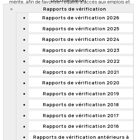
Documentation
mérite, afin de favoriser l'égalité d'accès aux emplois et
de s'assurer de la compétence des personnes
Rapports de vérification
recrutées et promues. La Commission a examiné une
Rapports de vérification 2026
réserve de candidatures au recrutement, un concours
Rapports de vérification 2025
de promotion, 3 promotions sans concours, 60
nominations à des emplois réguliers et occasionnels à
Rapports de vérification 2024
partir de liste de déclarations d'aptitudes ainsi que 11
nominations à des emplois occasionnels d'une durée
Rapports de vérification 2023
inférieure à onze semaines. Elle a constaté que le
Rapports de vérification 2022
ministère devait réviser certaines de ses façons de
faire et a formulé plusieurs recommandations en ce
Rapports de vérification 2021
sens.
Rapports de vérification 2020
Haut de page
Rapports de vérification 2019
Rapports de vérification 2018
Rapports de vérification 2017
Rapport de vérification sur la gestion
Rapports de vérification 2016
des stages probatoires du personnel
d’encadrement dans la fonction
Rapports de vérification antérieurs à