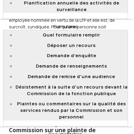
La plaignante ne répond à aucune des conditions
Planification annuelle des activités de
nécessaires pour que la Commission se saisisse de
surveillance
son recours en vertu de la LNT, car elle n’est pas une
employée nommée en vertu de la LFP et elle est, de
Formulaires
surcroît, syndiquée. Pour qu’une personne soit
nommée conformément à la LFP, une disposition
Quel formulaire remplir
législative doit le prévoir. Or, l’employeur de la
Déposer un recours
plaignante est une société fédérale constituée en
vertu de l’article 3 de la
Loi sur le pilotage
, qui n’est pas
Demande d'enquête
assujettie à la LNT.
Demande de renseignements
La Commission souligne qu’elle est un tribunal
administratif qui n’a qu’une compétence d’attribution.
Demande de remise d'une audience
Elle ne peut donc exercer que la compétence qui lui
Désistement à la suite d'un recours devant la
est accordée expressément par le législateur.
Commission de la fonction publique
2024 QCCFP 20
Plaintes ou commentaires sur la qualité des
services rendus par la Commission et son
personnel
Absence de compétence de la
Commission sur une plainte de