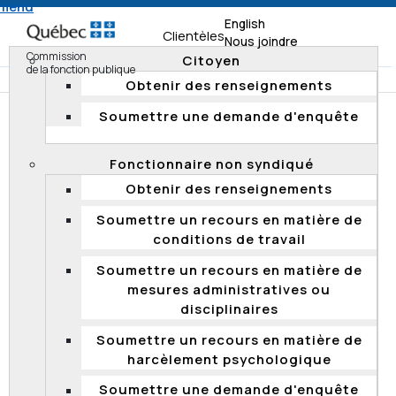
 menu
English
Clientèles
Nous joindre
Commission
Citoyen
de la fonction publique
Obtenir des renseignements
Soumettre une demande d'enquête
Accueil
Documentation
Décisions
Décisions 2024
Fonctionnaire non syndiqué
Obtenir des renseignements
DÉCISIONS 2024
Soumettre un recours en matière de
conditions de travail
Absence de compétence de la
Soumettre un recours en matière de
Commission sur un appel en matière de
mesures administratives ou
mesures administratives ou
disciplinaires
disciplinaires : fin de stage probatoire
(2024 QCCFP 22)
Soumettre un recours en matière de
harcèlement psychologique
Le 20 décembre 2024, la Commission a déclaré qu’elle
n’avait pas compétence pour entendre l’appel en
Soumettre une demande d'enquête