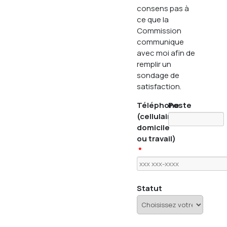
consens pas à
ce que la
Commission
communique
avec moi afin de
remplir un
sondage de
satisfaction.
Téléphone
Poste
(cellulaire,
domicile
ou travail)
*
Statut