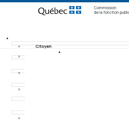
Commission
de la fonction publ
Citoyen
Fonctionnaire non
Recours
syndiqué
Modes de
Fonctionnaire
règlement
syndiqué
Horaires des
Procureur aux
audiences
poursuites
criminelles et
pénales
Ancien
fonctionnaire non