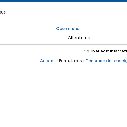
ique
Open menu
Clientèles
Tribunal administrati
Accueil
Formulaires
Demande de rensei
Organisme d
Enquêtes
Vérifications
Quel formulaire
Planification
remplir
annuelle des
Rapports
Déposer un recours
activités de
vérificat
surveillance
Demande
Résumés d'e
d'enquête
Décisio