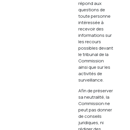
répond aux
Mission, vision et
ements
questions de
valeurs
toute personne
eil du
intéressée à
Mandats
recevoir des
Organigramme
informations sur
n de
les recours
PDF)
Présidence
possibles devant
gique
Historique de la
le tribunal de la
Commission
Commission
ainsi que sur les
nuels
Certification
activités de
Employeur
ts
surveillance.
remarquable
ns le
Afin de préserver
une
Carrière
sa neutralité, la
cès et
Commission ne
ur le
peut pas donner
de conseils
ments
juridiques, ni
rédiger des