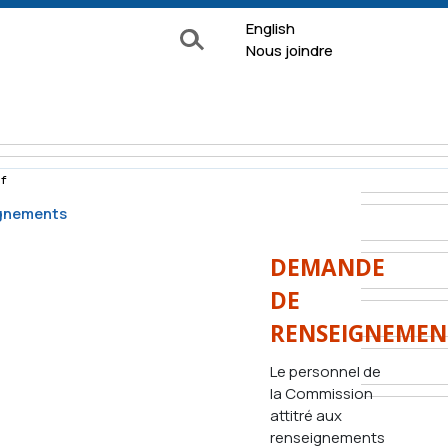
English
Rechercher
Nous joindre
f
gnements
e surveillance
DEMANDE
Formulaires
DE
Documentation
RENSEIGNEMEN
 de
Le personnel de
À propos
ion
la Commission
La Commission
nquête
attitré aux
Nos services
renseignements
ns