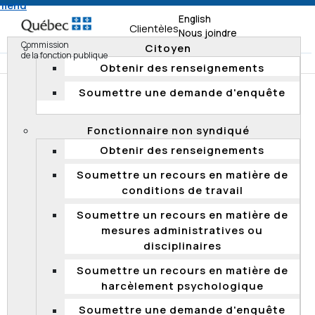
 menu
English
Clientèles
Nous joindre
Commission
Citoyen
de la fonction publique
Obtenir des renseignements
Soumettre une demande d'enquête
Accueil
Documentation
Résumés d'enquête
Enquêtes 2017
Fonctionnaire non syndiqué
Refus de l'admissibilité d'une candidature lors d'un
Obtenir des renseignements
processus de qualification en vue du recrutement.
Soumettre un recours en matière de
conditions de travail
Refus de l'admissibilité d'une
Soumettre un recours en matière de
candidature lors d'un processus de
mesures administratives ou
qualification en vue du recrutement
disciplinaires
Le 9 mars 2017, la Commission a transmis aux parties
Soumettre un recours en matière de
visées les résultats d’une enquête concernant
harcèlement psychologique
l’admission d’une candidature à un processus de
qualification tenu par le Centre de services partagés
du
Soumettre une demande d'enquête