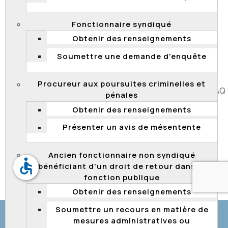
Québec
. Au terme de cette enquête, la Commission a
conclu que la décision de refuser l’admission de cette
Fonctionnaire syndiqué
candidature était non conforme à la Loi sur la fonction
publique et au cadre normatif applicable. Elle a conclu
Obtenir des renseignements
que la candidature devait être admise, ce qui a été fait.
Soumettre une demande d'enquête
Procureur aux poursuites criminelles et
Accessibilité
Plan du site
Diffusion de l'information
FAQ
pénales
Liens utiles
Carrière
Politique de confidentialité
Obtenir des renseignements
Présenter un avis de mésentente
Ancien fonctionnaire non syndiqué
accessible
bénéficiant d'un droit de retour dans la
fonction publique
© Gouvernement du Québec, 2026
Obtenir des renseignements
Soumettre un recours en matière de
mesures administratives ou