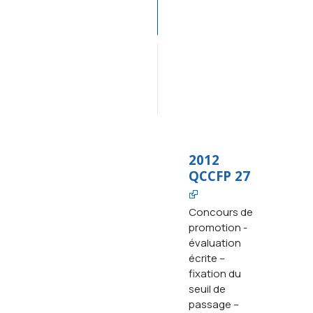
Décisions 
2012
Décisions 
antérieures 
à 
2012
2012
QCCFP 27
Concours de
promotion -
évaluation
écrite –
fixation du
seuil de
passage –