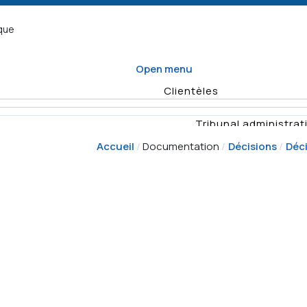
ique
Open menu
Clientèles
Tribunal administrati
Accueil
Documentation
Décisions
Déci
Organisme d
Enquêtes
Vérifications
Quel formulaire
Planification
remplir
annuelle des
Rapports
Déposer un recours
activités de
vérificat
surveillance
Demande
Résumés d'e
d'enquête
Décisio