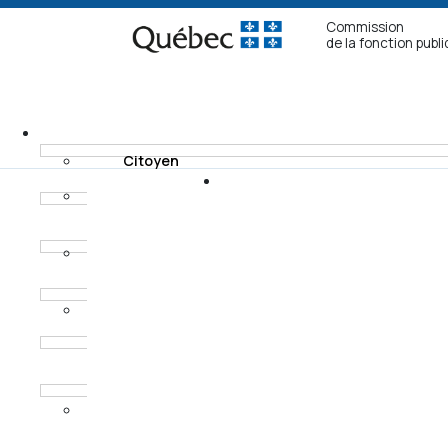
Commission
de la fonction publ
Citoyen
Fonctionnaire non
Recours
syndiqué
Modes de
Fonctionnaire
règlement
syndiqué
Horaires des
Procureur aux
audiences
poursuites
criminelles et
pénales
Ancien
fonctionnaire non