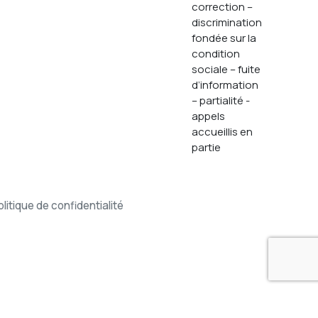
correction –
discrimination
fondée sur la
condition
sociale – fuite
d’information
– partialité -
appels
accueillis en
partie
olitique de confidentialité