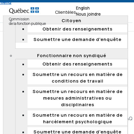
 menu
English
Clientèles
Nous joindre
Commission
Citoyen
de la fonction publique
Obtenir des renseignements
Soumettre une demande d'enquête
Accueil
Documentation
Décisions
Décisions 2013
2013 QCCFP 7
Fonctionnaire non syndiqué
Obtenir des renseignements
2013 QCCFP 7
Soumettre un recours en matière de
conditions de travail
Concours de promotion – évaluation écrite – fuite
d’information – fixation du seuil de passage –
Soumettre un recours en matière de
promotion sans concours – appel rejeté
mesures administratives ou
disciplinaires
Soumettre un recours en matière de
Accessibilité
Plan du site
Diffusion de l'information
FAQ
harcèlement psychologique
Liens utiles
Carrière
Politique de confidentialité
Soumettre une demande d'enquête