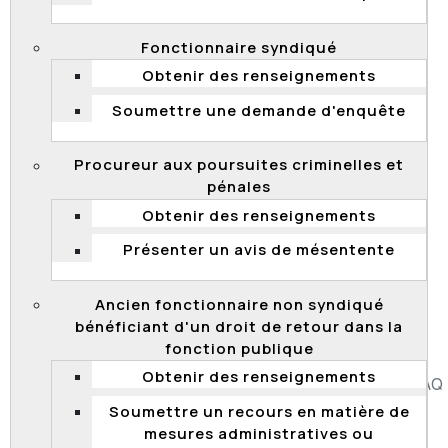
Sécurité publique dans le cadre d'un processus de
qualification en vue de la promotion d’un chef d’unité
Fonctionnaire syndiqué
en établissement de détention, cadre, classe 7. Le
candidat estime que la correction de l’examen est
Obtenir des renseignements
déraisonnable. Or, la Commission n’est pas de cet avis
Soumettre une demande d'enquête
et juge la correction raisonnable. En conséquence, le
candidat n’a pas réussi à démontrer que la procédure
d’évaluation utilisée est entachée d’une illégalité ou
Procureur aux poursuites criminelles et
d’une irrégularité.
pénales
Obtenir des renseignements
2017 QCCFP 53
Présenter un avis de mésentente
Processus de qualification en vue de la promotion –
évaluation écrite – correction raisonnable – aucune
illégalité ou irrégularité – appel rejeté.
Ancien fonctionnaire non syndiqué
bénéficiant d'un droit de retour dans la
fonction publique
Obtenir des renseignements
Accessibilité
Plan du site
Diffusion de l'information
FAQ
Liens utiles
Carrière
Politique de confidentialité
Soumettre un recours en matière de
mesures administratives ou