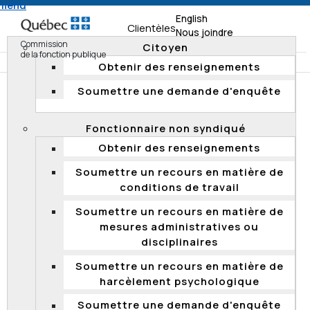
 menu
English
Clientèles
Nous joindre
Commission
Citoyen
de la fonction publique
Obtenir des renseignements
Soumettre une demande d'enquête
Accueil
Documentation
Décisions
Décisions 2017
Fonctionnaire non syndiqué
Correction raisonnable – Procédure d’évaluation d’un
Obtenir des renseignements
processus de qualification en vue de la promotion
Soumettre un recours en matière de
conditions de travail
Correction raisonnable – Procédure
Soumettre un recours en matière de
d’évaluation d’un processus de
mesures administratives ou
qualification en vue de la promotion
disciplinaires
Le 27 novembre 2017, la Commission a rejeté l’appel
Soumettre un recours en matière de
déposé, en vertu de l'article 35 de la
Loi sur la fonction
harcèlement psychologique
publique
, par un candidat ayant échoué à une
procédure d’évaluation tenue par le ministère de la
Soumettre une demande d'enquête