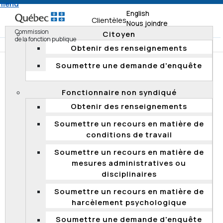
 menu
English
Clientèles
Nous joindre
Commission
Citoyen
de la fonction publique
Obtenir des renseignements
Soumettre une demande d'enquête
Accueil
Documentation
Décisions
Décisions 2021
Fonctionnaire non syndiqué
Demande de révision rejetée – Absence de vice de fond
Obtenir des renseignements
ou de procédure
Soumettre un recours en matière de
conditions de travail
Demande de révision rejetée – Absence
Soumettre un recours en matière de
de vice de fond ou de procédure
mesures administratives ou
Le 22 octobre 2021, la Commission a rejeté une
disciplinaires
demande de révision, déposée en vertu de l’article 123
Soumettre un recours en matière de
de la
Loi sur la fonction publique
, contestant une
harcèlement psychologique
décision rendue le 26 juillet 2021.
La Commission juge que cette décision ne comporte
Soumettre une demande d'enquête