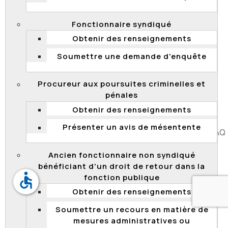
pas de vice de fond ou de procédure de nature à
l’invalider puisque son analyse et sa conclusion font
Fonctionnaire syndiqué
partie des solutions rationnelles acceptables. Il n’y a
donc pas lieu d’intervenir.
Obtenir des renseignements
2021 QCCFP 26
Soumettre une demande d'enquête
Décision associée
Procureur aux poursuites criminelles et
26 juillet 2021 -
2021 QCCFP 17
pénales
Obtenir des renseignements
Présenter un avis de mésentente
Accessibilité
Plan du site
Diffusion de l'information
FAQ
Liens utiles
Carrière
Politique de confidentialité
Ancien fonctionnaire non syndiqué
bénéficiant d'un droit de retour dans la
accessible
fonction publique
Obtenir des renseignements
Soumettre un recours en matière de
mesures administratives ou