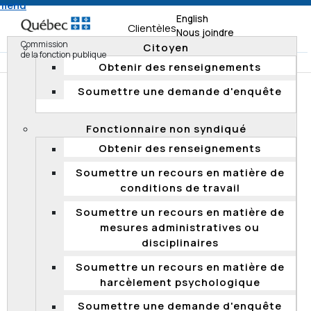
 menu
English
Clientèles
Nous joindre
Commission
Citoyen
de la fonction publique
Obtenir des renseignements
Soumettre une demande d'enquête
Accueil
Documentation
Décisions
Décisions 2023
Fonctionnaire non syndiqué
Absence de compétence de la Commission sur une
Obtenir des renseignements
plainte de harcèlement psychologique (2023 QCCFP 14)
Soumettre un recours en matière de
conditions de travail
Absence de compétence de la
Soumettre un recours en matière de
Commission sur une plainte de
mesures administratives ou
harcèlement psychologique (2023 QCCFP
disciplinaires
14)
Soumettre un recours en matière de
Le 7 juillet 2023, la Commission a déclaré qu’elle n’avait
harcèlement psychologique
pas compétence pour entendre une plainte de
harcèlement psychologique, déposée en vertu de
Soumettre une demande d'enquête