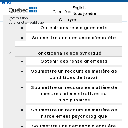
 menu
English
Clientèles
Nous joindre
Commission
Citoyen
de la fonction publique
Obtenir des renseignements
Soumettre une demande d'enquête
Accueil
Documentation
Décisions
Décisions 2023
Fonctionnaire non syndiqué
Fonctionnaire syndiqué : absence de compétence de la
Obtenir des renseignements
Commission sur un appel en matière de conditions de
travail (2023 QCCFP 23)
Soumettre un recours en matière de
conditions de travail
Soumettre un recours en matière de
Fonctionnaire syndiqué : absence de
mesures administratives ou
compétence de la Commission sur un
disciplinaires
appel en matière de conditions de travail
(2023 QCCFP 23)
Soumettre un recours en matière de
harcèlement psychologique
Le 26 septembre 2023, la Commission a déclaré qu’elle
n’avait pas compétence pour entendre un appel en
Soumettre une demande d'enquête