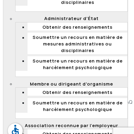
disciplinaires
collective. L’appelant est un fonctionnaire, mais il est
syndiqué et régi par une convention collective au
moment où la Directive est modifiée. La réorientation
Administrateur d'État
de carrière de l’appelant à titre d’ingénieur syndiqué, le
Obtenir des renseignements
6 septembre 2022, a entraîné l’absence de
compétence de la Commission pour ce recours.
Soumettre un recours en matière de
mesures administratives ou
La Commission souligne qu’elle est un tribunal
disciplinaires
administratif qui n’a qu’une compétence d’attribution.
Elle ne peut donc exercer que la compétence qui lui est
Soumettre un recours en matière de
accordée expressément par le législateur.
harcèlement psychologique
2023 QCCFP 23
Membre ou dirigeant d'organisme
Obtenir des renseignements
Accessibilité
Plan du site
Diffusion de l'information
FAQ
Soumettre un recours en matière de
harcèlement psychologique
Liens utiles
Carrière
Politique de confidentialité
Association reconnue par l’employeur
accessible