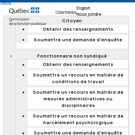
 menu
English
Clientèles
Nous joindre
Commission
Citoyen
de la fonction publique
Obtenir des renseignements
Soumettre une demande d'enquête
Accueil
Documentation
Décisions
Décisions 2025
Fonctionnaire non syndiqué
Absence de compétence de la Commission : appel en
Obtenir des renseignements
matière de conditions de travail (2025 QCCFP 18)
Soumettre un recours en matière de
conditions de travail
Absence de compétence de la
Soumettre un recours en matière de
Commission : appel en matière de
mesures administratives ou
conditions de travail (2025 QCCFP 18)
disciplinaires
Le 4 août 2025, la Commission a déclaré qu’elle n’avait
Soumettre un recours en matière de
pas compétence pour entendre l’appel en matière de
harcèlement psychologique
conditions de travail, déposé en vertu de l'article 127 de
la
Loi sur la fonction publique
(LFP), d’un ancien
Soumettre une demande d'enquête