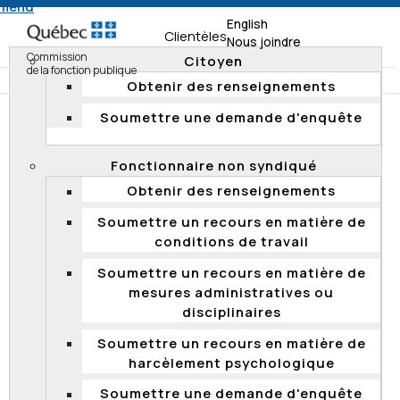
 menu
English
Clientèles
Nous joindre
Commission
Citoyen
de la fonction publique
Obtenir des renseignements
Soumettre une demande d'enquête
Accueil
Documentation
Rapports de vérification
Rapports de vérification 2019
Fonctionnaire non syndiqué
Publication des résultats d’une vérification ponctuelle
Obtenir des renseignements
au ministère des Transports du Québec
Soumettre un recours en matière de
conditions de travail
Publication des résultats d’une
Soumettre un recours en matière de
vérification ponctuelle au ministère des
mesures administratives ou
Transports du Québec
disciplinaires
Le 28 mai 2019, la Commission a transmis au ministère
Soumettre un recours en matière de
des Transports du Québec (MTQ) les résultats d'une
harcèlement psychologique
vérification ponctuelle portant sur l’attribution d’un
horaire majoré à des employés professionnels.
Soumettre une demande d'enquête