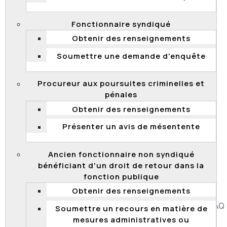
L’objectif était d’évaluer si les horaires majorés
attribués respectaient les dispositions prévues à
Fonctionnaire syndiqué
l’article 4-1.05 de la
Convention collective des
professionnelles et professionnels
.
Obtenir des renseignements
Soumettre une demande d'enquête
La Commission a examiné 57 dossiers. Il ressort de la
vérification que 61 % d’entre eux se sont avérés non
conformes. La Commission a notamment recommandé
Procureur aux poursuites criminelles et
au MTQ de régulariser les cas d'horaires majorés non
pénales
conformes et de respecter les règles d'attributions
Obtenir des renseignements
prévues au cadre normatif en la matière.
Présenter un avis de mésentente
Le MTQ a assuré « que des efforts particuliers seront
portés aux éléments soulevés dans le cadre de cette
vérification ponctuelle et que les correctifs
Ancien fonctionnaire non syndiqué
nécessaires seront apportés ».
bénéficiant d'un droit de retour dans la
fonction publique
Obtenir des renseignements
Accessibilité
Plan du site
Diffusion de l'information
FAQ
Soumettre un recours en matière de
Liens utiles
Carrière
Politique de confidentialité
mesures administratives ou