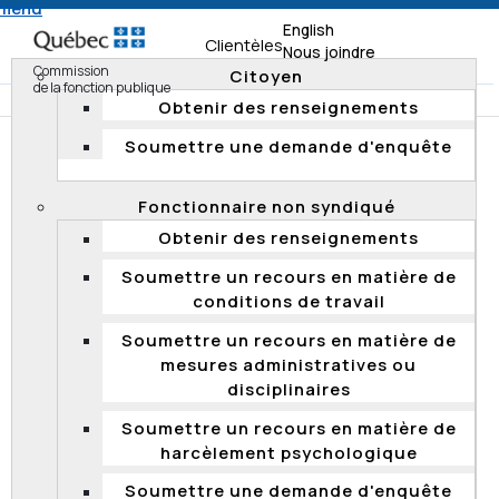
 menu
English
Clientèles
Nous joindre
Commission
Citoyen
de la fonction publique
Obtenir des renseignements
Soumettre une demande d'enquête
Accueil
Documentation
Rapports de vérification
Rapports de vérification 2020
Fonctionnaire non syndiqué
Suivi de la vérification en matière de dotation et sur les
Obtenir des renseignements
ressources externes contractuelles à la CNESST
Soumettre un recours en matière de
conditions de travail
Suivi de la vérification en matière de
Soumettre un recours en matière de
dotation et sur les ressources externes
mesures administratives ou
contractuelles à la CNESST
disciplinaires
Le 21 juillet 2020, la Commission de la fonction publique
Soumettre un recours en matière de
terminait le
suivi de l’application des
harcèlement psychologique
recommandations
découlant du
Rapport de
vérification
en matière de dotation et sur les
Soumettre une demande d'enquête