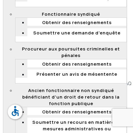
ressources externes contractuelles à la Commission
des normes, de l’équité, de la santé et de la sécurité du
Fonctionnaire syndiqué
travail (CNESST) publié en mai 2019.
Obtenir des renseignements
La Commission a analysé les informations reçues de la
Soumettre une demande d'enquête
CNESST. Vu les actions déjà initiées et les éléments
fournis, elle considère que l’organisme a réalisé des
progrès satisfaisants dans la mise en œuvre des six
Procureur aux poursuites criminelles et
recommandations qui lui ont été formulées, et elle l’en
pénales
félicite.
Obtenir des renseignements
Présenter un avis de mésentente
Accessibilité
Plan du site
Diffusion de l'information
FAQ
Ancien fonctionnaire non syndiqué
Liens utiles
Carrière
Politique de confidentialité
bénéficiant d'un droit de retour dans la
fonction publique
accessible
Obtenir des renseignements
Soumettre un recours en matière de
mesures administratives ou