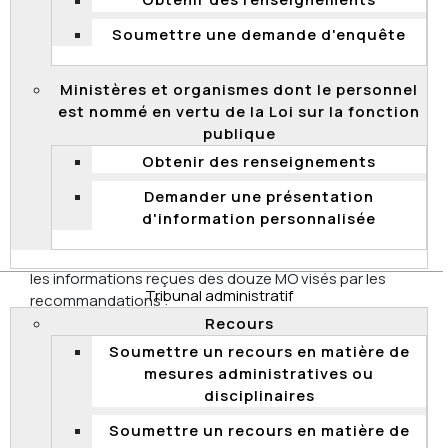
Obtenir des renseignements
La Commission constate que certains MO ont fait
preuve de laxisme dans la gestion des dossiers
Soumettre une demande d'enquête
comportant des clauses « aspirant ». Par conséquent,
ils devront mettre en place des mécanismes rigoureux
Ministères et organismes dont le personnel
pour éviter la répétition de telles situations.
est nommé en vertu de la Loi sur la fonction
Quatre recommandations ont été adressées aux
publique
entités vérifiées.
Obtenir des renseignements
Suivi des recommanditions
Demander une présentation
Le 2 septembre 2022, la Commission terminait le suivi
d'information personnalisée
de l’application des recommandations découlant des
résultats de la vérification. La Commission a analysé
les informations reçues des douze MO visés par les
Tribunal administratif
recommandations :
le ministère de l’Agriculture, des Pêcheries et de
Recours
l’Alimentation;
Soumettre un recours en matière de
mesures administratives ou
le ministère du Conseil exécutif;
disciplinaires
le ministère de l’Éducation;
Soumettre un recours en matière de
le ministère des Forêts, de la Faune et des Parcs;