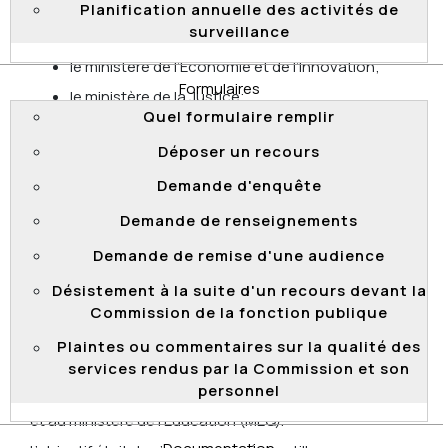
Planification annuelle des activités de
le ministère des Affaires municipales et de
surveillance
l’Habitation;
le ministère de l’Économie et de l’Innovation;
Formulaires
le ministère de la Justice;
Quel formulaire remplir
l’Institut de la statistique du Québec;
Déposer un recours
la Financière agricole du Québec.
Demande d'enquête
Demande de renseignements
Résultats d’une vérification ponctuelle
Demande de remise d'une audience
portant sur les nominations à titre
Désistement à la suite d'un recours devant la
d’étudiants et stagiaires
Commission de la fonction publique
Le 29 avril 2021, la Commission a transmis les
Plaintes ou commentaires sur la qualité des
résultats
d'une vérification ponctuelle portant sur les
services rendus par la Commission et son
nominations à titre d’étudiants et stagiaires au
personnel
ministère de la Culture et des Communications (MCC)
et au ministère de l’Éducation (MEQ).