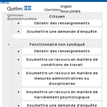
 menu
English
Clientèles
Nous joindre
Commission
Citoyen
de la fonction publique
Obtenir des renseignements
Soumettre une demande d'enquête
Accueil
Documentation
Rapports de vérification
Rapports de vérification 2021
Fonctionnaire non syndiqué
Obtenir des renseignements
RAPPORTS DE VÉRIFICATION 2021
Soumettre un recours en matière de
conditions de travail
Publication d’un rapport sur
Soumettre un recours en matière de
l’admissibilité au moment d’une
mesures administratives ou
nomination à titre d’aspirant dans la
disciplinaires
fonction publique québécoise
Soumettre un recours en matière de
La Commission de la fonction publique publie
harcèlement psychologique
aujourd’hui le
Rapport de vérification sur
l’admissibilité au moment d’une nomination à titre
Soumettre une demande d'enquête