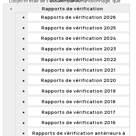
Documentation
L’objectif était de s’assurer, par échantillonnage, que
des nominations effectuées entre le 1er septembre
Rapports de vérification
2019 et le 30 septembre 2020 respectent le cadre
Rapports de vérification 2026
normatif prévu à la
Directive concernant les emplois
étudiants et les stages dans la fonction publique
Rapports de vérification 2025
(Directive).
Rapports de vérification 2024
La Commission a examiné six dossiers de nomination
Rapports de vérification 2023
à titre d’étudiants et un à titre de stagiaire au MCC. Les
sept dossiers ne respectaient pas la Directive
Rapports de vérification 2022
concernant les conditions liées à l’emploi étudiant ou
au stage. Le dossier de nomination à titre de stagiaire
Rapports de vérification 2021
ne comportait pas tous les documents démontrant
Rapports de vérification 2020
l’admissibilité de la personne. Cependant, tous les
dossiers étaient conformes pour l’établissement de la
Rapports de vérification 2019
rémunération.
Rapports de vérification 2018
La Commission a formulé cinq recommandations :
Respecter l'article 6 de la Directive en s'assurant
Rapports de vérification 2017
que le candidat est admissible à occuper un
Rapports de vérification 2016
emploi étudiant.
Rapports de vérification antérieurs à
Respecter l'article 10 de la Directive en