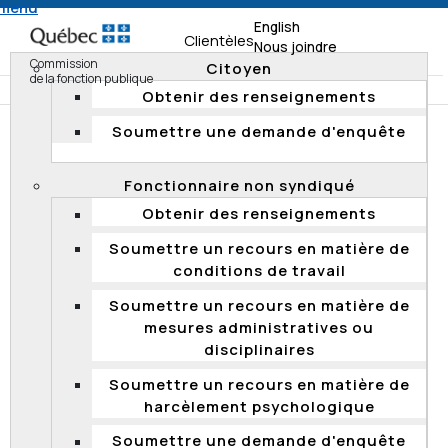
 menu
English
Clientèles
Nous joindre
Commission
Citoyen
de la fonction publique
Obtenir des renseignements
Soumettre une demande d'enquête
Accueil
Documentation
Résumés d'enquête
Enquêtes 2016
Fonctionnaire non syndiqué
Refus d'une candidature dans le cadre d'une offre
Obtenir des renseignements
d'affectation et d'intérêt à la promotion
Soumettre un recours en matière de
conditions de travail
Refus d'une candidature dans le cadre
Soumettre un recours en matière de
d'une offre d'affectation et d'intérêt à la
mesures administratives ou
promotion
disciplinaires
Le 22 janvier 2016, la Commission a rendu public un
Soumettre un recours en matière de
rapport d’enquête portant sur la décision du ministère
harcèlement psychologique
du Travail, de l’Emploi et de la Solidarité sociale (MTESS)
de refuser la candidature d’une requérante dans le
Soumettre une demande d'enquête