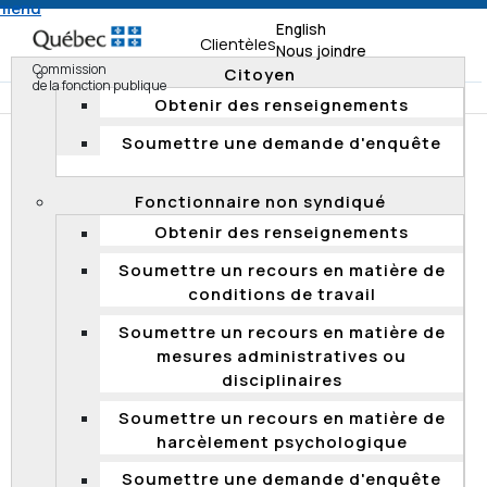
 menu
English
Clientèles
Nous joindre
Commission
Citoyen
de la fonction publique
Obtenir des renseignements
Soumettre une demande d'enquête
Accueil
Documentation
Résumés d'enquête
Enquêtes 2017
Fonctionnaire non syndiqué
Demande d'adaptation des moyens d'évaluation lors
Obtenir des renseignements
d'un processus de qualification
Soumettre un recours en matière de
conditions de travail
Demande d'adaptation des moyens
Soumettre un recours en matière de
d'évaluation lors d'un processus de
mesures administratives ou
qualification
disciplinaires
Le 13 mars 2017, la Commission a transmis aux parties
Soumettre un recours en matière de
visées les résultats d’une enquête concernant le
harcèlement psychologique
traitement d'une demande d'adaptation des moyens
d'évaluation lors d'un processus de qualification tenu
Soumettre une demande d'enquête