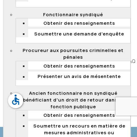
par la Société de l'assurance automobile du Québec
(SAAQ) visant à pourvoir des emplois de préposée ou
Fonctionnaire syndiqué
préposé aux permis et à l'immatriculation. Après
intervention de la Commission, la SAAQ a procédé au
Obtenir des renseignements
traitement de la demande et à l'administration des
Soumettre une demande d'enquête
moyens d'évaluation adaptés pour le candidat.
Procureur aux poursuites criminelles et
pénales
Accessibilité
Plan du site
Diffusion de l'information
FAQ
Obtenir des renseignements
Liens utiles
Carrière
Politique de confidentialité
Présenter un avis de mésentente
Ancien fonctionnaire non syndiqué
accessible
bénéficiant d'un droit de retour dans la
fonction publique
Obtenir des renseignements
© Gouvernement du Québec, 2026
Soumettre un recours en matière de
mesures administratives ou