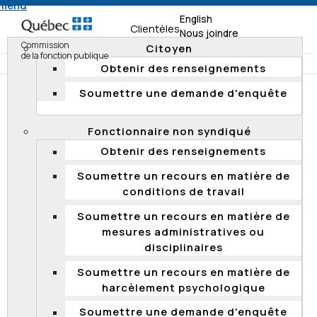
 menu
English
Clientèles
Nous joindre
Commission
Citoyen
de la fonction publique
Obtenir des renseignements
Soumettre une demande d'enquête
Accueil
Documentation
Résumés d'enquête
Enquêtes 2017
Fonctionnaire non syndiqué
Refus de l'admissibilité d'une candidature lors d'un
Obtenir des renseignements
processus de qualification en vue du recrutement.
Soumettre un recours en matière de
conditions de travail
Refus de l'admissibilité d'une
Soumettre un recours en matière de
candidature lors d'un processus de
mesures administratives ou
qualification en vue du recrutement
disciplinaires
Le 3 avril 2017, la Commission a transmis aux parties
Soumettre un recours en matière de
visées les résultats d'une enquête concernant
harcèlement psychologique
l'admission d'une candidature à un processus de
qualification tenu par la Société de l'assurance
Soumettre une demande d'enquête