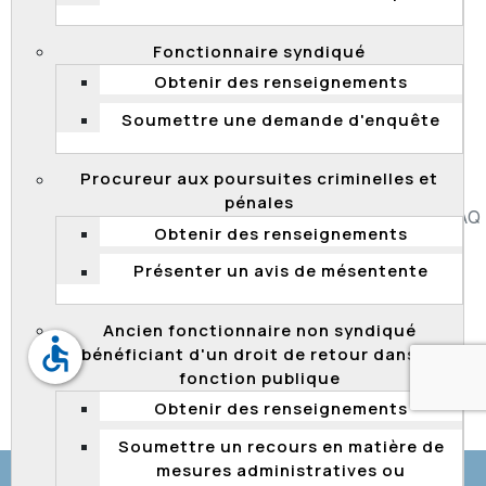
automobile du Québec. Au terme de cette
enquête, la
Commission a conclu que la décision de refuser
Fonctionnaire syndiqué
l'admission de cette candidature était non conforme à
la Loi sur la fonction publique et au cadre normatif
Obtenir des renseignements
applicable. Elle a conclu que la candidature devait être
Soumettre une demande d'enquête
admise, ce qui a été fait.
Procureur aux poursuites criminelles et
pénales
Accessibilité
Plan du site
Diffusion de l'information
FAQ
Obtenir des renseignements
Liens utiles
Carrière
Politique de confidentialité
Présenter un avis de mésentente
Ancien fonctionnaire non syndiqué
accessible
bénéficiant d'un droit de retour dans la
fonction publique
Obtenir des renseignements
© Gouvernement du Québec, 2026
Soumettre un recours en matière de
mesures administratives ou