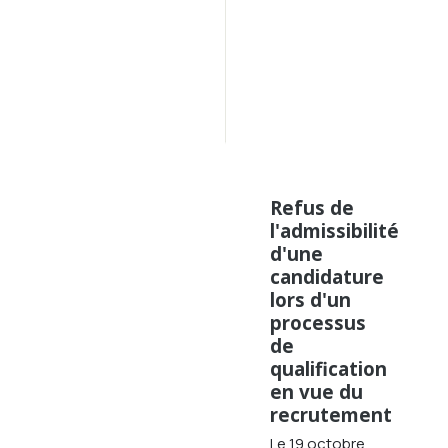
les 
rapports 
annuels 
de 
2009 
à 
2014
Refus de
l'admissibilité
d'une
candidature
lors d'un
processus
de
qualification
en vue du
recrutement
Le 19 octobre