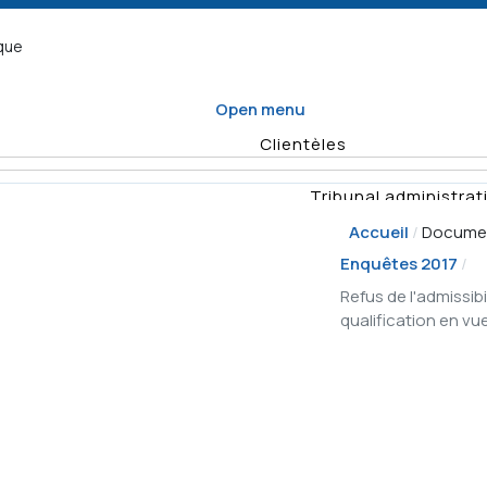
ique
Open menu
Clientèles
Tribunal administrati
Accueil
Docume
Organisme d
Enquêtes 2017
Enquêtes
Refus de l'admissib
Vérifications
qualification en v
Quel formulaire
Planification
remplir
annuelle des
Rapports
Déposer un recours
activités de
vérificat
surveillance
Demande
Résumés d'e
d'enquête
Décisio