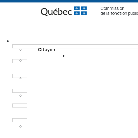
Commission
de la fonction publ
Citoyen
Fonctionnaire non
Recours
syndiqué
Modes de
Fonctionnaire
règlement
syndiqué
Horaires des
Procureur aux
audiences
poursuites
criminelles et
pénales
Ancien
fonctionnaire non