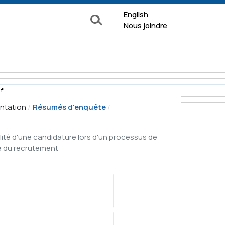
English
Rechercher
Nous joindre
f
ntation
Résumés d'enquête
e surveillance
ilité d'une candidature lors d'un processus de
Formulaires
ue du recrutement
Documentation
 de
Enquêtes 
À propos
ion
2026
La Commission
nquête
Nos services
ns
Enquêtes 