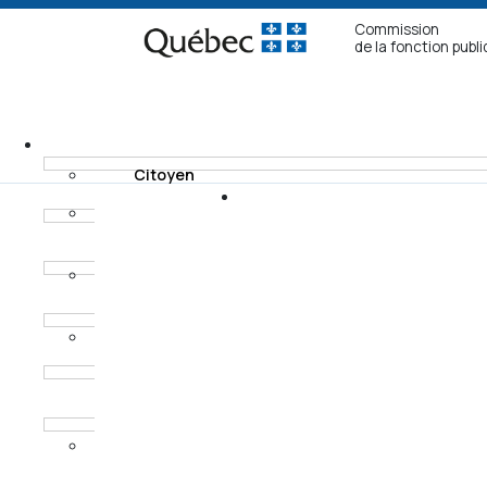
Commission
de la fonction publ
Citoyen
Fonctionnaire non
Recours
syndiqué
Modes de
Fonctionnaire
règlement
syndiqué
Horaires des
Procureur aux
audiences
poursuites
criminelles et
pénales
Ancien
fonctionnaire non