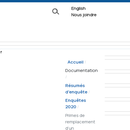
English
Rechercher
Nous joindre
f
Accueil
e surveillance
Documentation
Formulaires
Résumés
d'enquête
Documentation
Enquêtes
 de
2020
À propos
ion
Primes de
La Commission
nquête
remplacement
Nos services
d’un
ns