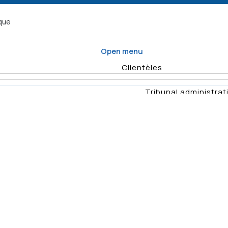
ique
Open menu
Clientèles
Tribunal administrati
Organisme d
Enquêtes
Vérifications
Quel formulaire
Planification
remplir
annuelle des
Rapports
Déposer un recours
activités de
vérificat
surveillance
Demande
Résumés d'e
d'enquête
Décisio