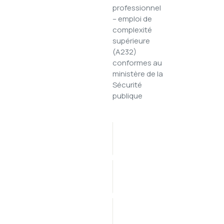
professionnel
Mission, vision et
ements
– emploi de
valeurs
complexité
eil du
Mandats
supérieure
(A232)
Organigramme
n de
conformes au
PDF)
ministère de la
Présidence
Sécurité
gique
Historique de la
publique
Commission
nuels
Certification
Employeur
Enquêtes 
ts
remarquable
2026
ns le
une
Carrière
cès et
Enquêtes 
ur le
2025
ments
Enquêtes 
2024