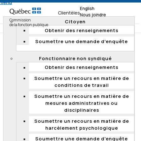
 menu
English
Clientèles
Nous joindre
Commission
Citoyen
de la fonction publique
Obtenir des renseignements
Soumettre une demande d'enquête
Accueil
Documentation
Résumés d'enquête
Enquêtes 2020
Fonctionnaire non syndiqué
Offre d’emploi sans suite au ministère de l’Immigration,
Obtenir des renseignements
de la Francisation et de l’Intégration
Soumettre un recours en matière de
conditions de travail
Offre d’emploi sans suite au ministère
Soumettre un recours en matière de
de l’Immigration, de la Francisation et de
mesures administratives ou
l’Intégration
disciplinaires
Le 26 octobre 2020, la Commission de la fonction
Soumettre un recours en matière de
publique (Commission) a transmis au ministère de
harcèlement psychologique
l’Immigration, de la Francisation et de l’Intégration (MIFI)
ainsi qu’à la requérante, les conclusions d’une enquête
Soumettre une demande d'enquête