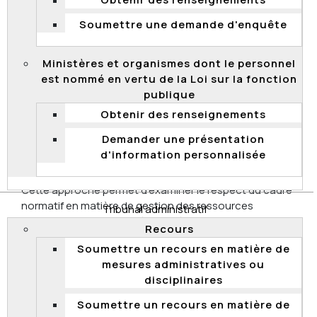
Obtenir des renseignements
Soumettre une demande d'enquête
Vérification concernant les processus de
sélection
Ministères et organismes dont le personnel
Cette approche permet d’examiner, généralement au
est nommé en vertu de la Loi sur la fonction
sein d’un ministère ou d’un organisme, l’application du
publique
cadre normatif relatif à la tenue des processus de
sélection au recrutement et à la promotion, ainsi que
Obtenir des renseignements
ses mécanismes d’exception prévus à la
Loi sur la
Demander une présentation
fonction publique
.
d'information personnalisée
Vérification thématique
Cette approche permet d’examiner le respect du cadre
normatif en matière de gestion des ressources
Tribunal administratif
humaines sur un sujet déterminé au sein d’un ou
Recours
plusieurs ministères ou organismes. Les résultats de
Soumettre un recours en matière de
ces vérifications permettent d’identifier des risques liés
mesures administratives ou
aux activités de ressources humaines.
disciplinaires
Résumés et rapports de vérification
Soumettre un recours en matière de