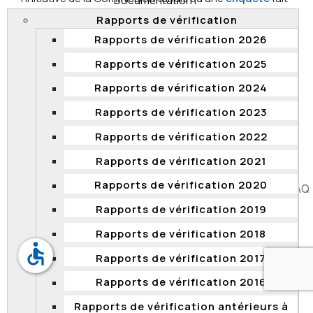
Documentation
généralement suite à la demande d’un(e) fonctionnaire
Rapports de vérification
ou d'un(e) candidat(e) à un processus de dotation
Rapports de vérification 2026
dans la fonction publique québécoise.
Rapports de vérification 2025
De plus, une
vérification
a une portée plus générale et
concerne les activités d'un ou de plusieurs ministères
Rapports de vérification 2024
et organismes, en lien avec un sujet précis, alors
Rapports de vérification 2023
qu’une
enquête
porte généralement sur un cas
particulier.
Rapports de vérification 2022
Rapports de vérification 2021
Rapports de vérification 2020
Accessibilité
Plan du site
Diffusion de l'information
FAQ
Liens utiles
Carrière
Politique de confidentialité
Rapports de vérification 2019
Rapports de vérification 2018
accessible
Rapports de vérification 2017
Rapports de vérification 2016
Rapports de vérification antérieurs à