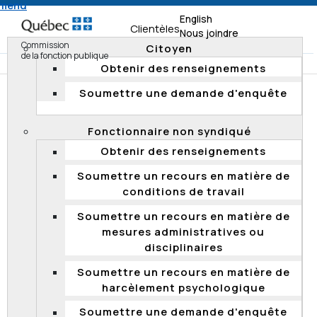
 menu
English
Clientèles
Nous joindre
Commission
Citoyen
de la fonction publique
Obtenir des renseignements
Soumettre une demande d'enquête
Accueil
Organisme de surveillance
Vérifications
Fonctionnaire non syndiqué
VÉRIFICATIONS
Obtenir des renseignements
Soumettre un recours en matière de
Sections de la page
conditions de travail
Qu'est-ce qu'une vérification?
Soumettre un recours en matière de
Quels sont les principaux types de vérifications?
mesures administratives ou
disciplinaires
Résumés et rapports de vérification
Soumettre un recours en matière de
Suivi des recommandations
harcèlement psychologique
Quelle est la différence entre une vérification et une
Soumettre une demande d'enquête