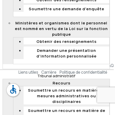
Obtenir des renseignements
La Commission considère que les recommandations
Soumettre une demande d'enquête
formulées à la CNESST n’ont pas été appliquées de
façon satisfaisante. Elle trouve regrettable que
Ministères et organismes dont le personnel
l’organisme n’y adhère pas et n’admette pas les faits
est nommé en vertu de la Loi sur la fonction
démontrés par son enquête.
publique
Lire aussi :
Promotion à la suite de la réévaluation
Obtenir des renseignements
d’un emploi non conforme à la CNESST
Demander une présentation
d'information personnalisée
Accessibilité
Plan du site
Diffusion de l'information
FAQ
Liens utiles
Carrière
Politique de confidentialité
Tribunal administratif
Recours
accessible
Soumettre un recours en matière de
mesures administratives ou
disciplinaires
Soumettre un recours en matière de
© Gouvernement du Québec, 2026