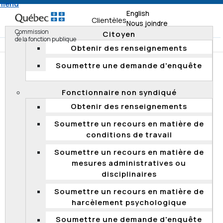
 menu
English
Clientèles
Nous joindre
Commission
Citoyen
de la fonction publique
Obtenir des renseignements
Soumettre une demande d'enquête
Accueil
Documentation
Résumés d'enquête
Enquêtes 2019
Fonctionnaire non syndiqué
Suivi de l’enquête portant sur le non-respect du cadre
Obtenir des renseignements
normatif concernant la nomination d’une personne à
titre de directrice de la planification, de la performance
Soumettre un recours en matière de
et de l’innovation à la CNESST
conditions de travail
Soumettre un recours en matière de
mesures administratives ou
Suivi de l’enquête portant sur le non-
disciplinaires
respect du cadre normatif concernant la
nomination d’une personne à titre de
Soumettre un recours en matière de
directrice de la planification, de la
harcèlement psychologique
performance et de l’innovation à la
Soumettre une demande d'enquête