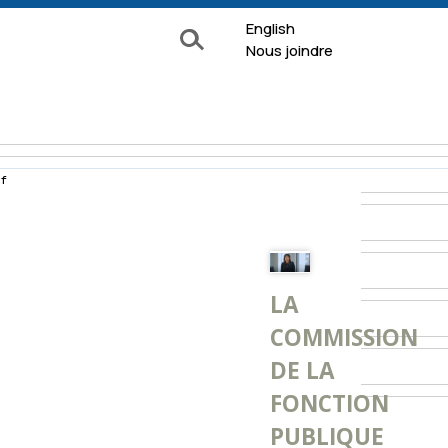
English
Rechercher
Nous joindre
f
e surveillance
Formulaires
LA
Documentation
COMMISSION
 de
DE LA
À propos
ion
FONCTION
La Commission
nquête
PUBLIQUE
Nos services
ns