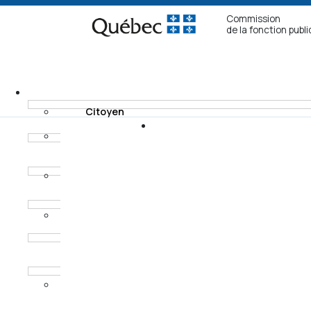
Commission
de la fonction publ
Citoyen
Fonctionnaire non
Recours
syndiqué
Modes de
Fonctionnaire
règlement
syndiqué
Horaires des
Procureur aux
audiences
poursuites
criminelles et
pénales
Ancien
fonctionnaire non