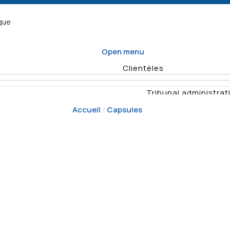
ique
Open menu
Clientèles
Tribunal administrati
Accueil
Capsules
Organisme d
Enquêtes
Vérifications
Quel formulaire
Planification
remplir
annuelle des
Rapports
Déposer un recours
activités de
vérificat
surveillance
Demande
Résumés d'e
d'enquête
Décisio