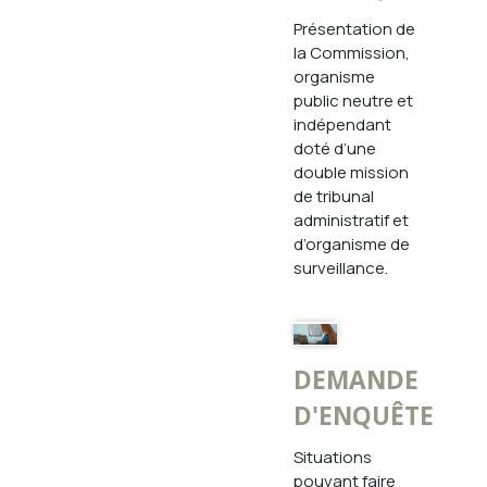
Mission, vision et
Présentation de
ements
valeurs
la Commission,
eil du
organisme
Mandats
public neutre et
indépendant
Organigramme
n de
doté d’une
PDF)
Présidence
double mission
gique
de tribunal
Historique de la
administratif et
Commission
d’organisme de
nuels
Certification
surveillance.
Employeur
ts
remarquable
ns le
une
Carrière
cès et
DEMANDE
ur le
D'ENQUÊTE
ments
Situations
pouvant faire