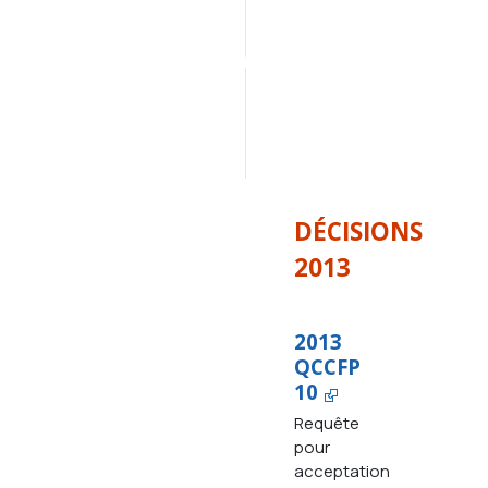
Décisions 
2012
Décisions 
antérieures 
à 
2012
DÉCISIONS
2013
2013
QCCFP
10
Requête
pour
acceptation