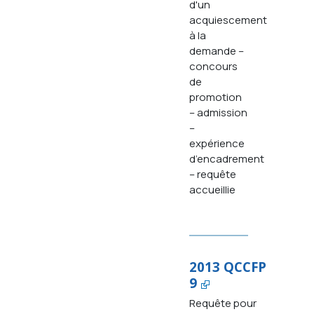
d'un
acquiescement
à la
demande –
concours
de
promotion
– admission
–
expérience
d’encadrement
– requête
accueillie
2013 QCCFP
9
Requête pour