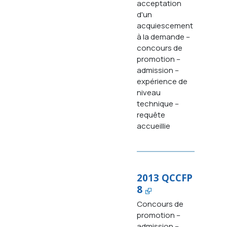
acceptation
d'un
acquiescement
à la demande –
concours de
promotion –
admission –
expérience de
niveau
technique –
requête
accueillie
2013 QCCFP
8
Concours de
promotion –
admission –