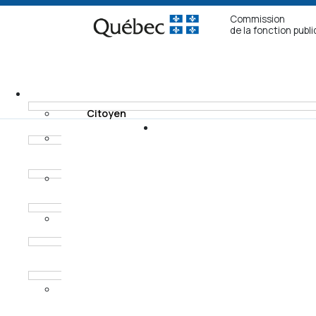
Commission
de la fonction publ
Citoyen
Fonctionnaire non
Recours
syndiqué
Modes de
Fonctionnaire
règlement
syndiqué
Horaires des
Procureur aux
audiences
poursuites
criminelles et
pénales
Ancien
fonctionnaire non