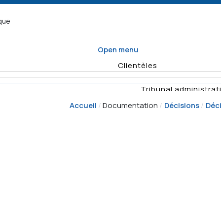
ique
Open menu
Clientèles
Tribunal administrati
Accueil
Documentation
Décisions
Déci
Organisme d
Enquêtes
Vérifications
Quel formulaire
Planification
remplir
annuelle des
Rapports
Déposer un recours
activités de
vérificat
surveillance
Demande
Résumés d'e
d'enquête
Décisio