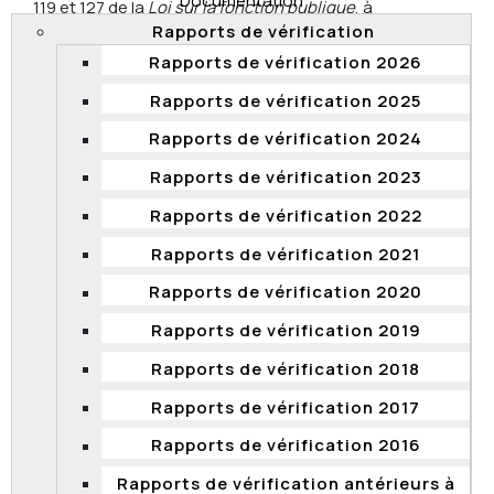
Documentation
119 et 127 de la
Loi sur la fonction publique
, à
Rapports de vérification
l’occasion de deux appels en matière de conditions de
travail et d’une plainte de harcèlement psychologique
Rapports de vérification 2026
déposés par une employée du ministère des
Rapports de vérification 2025
Transports et de la Mobilité durable.
Après analyse, la Commission conclut que le
Rapports de vérification 2024
caviardage du document, effectué par le ministère,
Rapports de vérification 2023
est bien fondé, de sorte que la version intégrale du
document n’est pas admissible en preuve et que seule
Rapports de vérification 2022
la version caviardée peut être déposée et transmise.
Rapports de vérification 2021
La Commission juge toutefois que l’émission d’une
ordonnance de confidentialité visant la version
Rapports de vérification 2020
caviardée du document n’est pas nécessaire pour
Rapports de vérification 2019
préserver l’ordre public ni pour assurer la bonne
administration de la justice.
Rapports de vérification 2018
2023 QCCFP 5
Rapports de vérification 2017
Rapports de vérification 2016
Compétence de la Commission –
Rapports de vérification antérieurs à