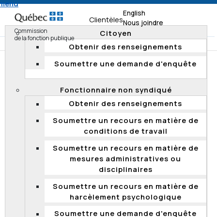
 menu
English
Clientèles
Nous joindre
Commission
Citoyen
de la fonction publique
Obtenir des renseignements
Soumettre une demande d'enquête
Accueil
Documentation
Décisions
Décisions 2023
Fonctionnaire non syndiqué
DÉCISIONS 2023
Obtenir des renseignements
Soumettre un recours en matière de
Rejet d’une ordonnance de sauvegarde
conditions de travail
provisoire
Soumettre un recours en matière de
Le 4 mai 2023
, la Commission a rejeté une demande
mesures administratives ou
d’ordonnance de sauvegarde provisoire, déposée en
disciplinaires
vertu de l’article 16 de de la
Loi sur le processus de
détermination de la rémunération des procureurs aux
Soumettre un recours en matière de
poursuites criminelles et pénales et sur leur régime de
harcèlement psychologique
négociation collective
et du chapitre 9 de l’
Entente
Soumettre une demande d'enquête