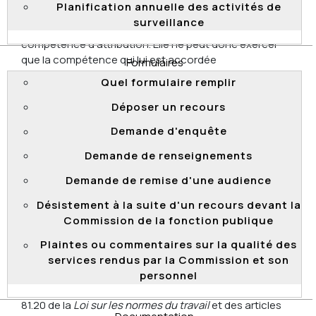
Planification annuelle des activités de
compétence est exclusive. La Commission souligne
surveillance
qu’elle est un tribunal administratif qui n’a qu’une
compétence d’attribution. Elle ne peut donc exercer
que la compétence qui lui est accordée
Formulaires
expressément par le législateur.
Quel formulaire remplir
2023 QCCFP 6
Déposer un recours
Demande d'enquête
Demande de renseignements
Rejet d’une demande visant la
communication d’un document dans sa
Demande de remise d'une audience
version intégrale et d’une demande
Désistement à la suite d'un recours devant la
requérant l’émission d’une ordonnance
Commission de la fonction publique
de confidentialité
Le 6 avril 2023
, la Commission a rejeté une demande
Plaintes ou commentaires sur la qualité des
visant la communication d’un document dans sa
services rendus par la Commission et son
version intégrale et une demande d’émission d’une
personnel
ordonnance de confidentialité, en vertu de l’article
81.20 de la
Loi sur les normes du travail
et des articles