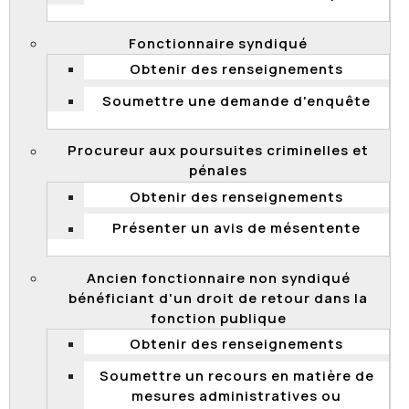
relative aux conditions de travail des procureurs aux
poursuites criminelles et pénales 2015-2019
(Entente), à l’occasion d’un avis de mésentente
Fonctionnaire syndiqué
présenté par l’Association des procureurs aux
Obtenir des renseignements
poursuites criminelles et pénales (Association).
Soumettre une demande d'enquête
L’Association dénonce le refus du Directeur des
poursuites criminelles et pénales de lui transmettre
une liste indiquant la « date d’entrée en fonction » de
Procureur aux poursuites criminelles et
chacun des procureurs qu’il emploie, contrairement à
pénales
ce qui est prévu à l’Entente. La demande
Obtenir des renseignements
d’ordonnance de sauvegarde provisoire porte sur ce
refus.
Présenter un avis de mésentente
Après analyse, la Commission conclut que la
demande d’ordonnance de sauvegarde provisoire ne
Ancien fonctionnaire non syndiqué
répond pas aux critères établis par la jurisprudence
bénéficiant d'un droit de retour dans la
pour être accordée.
fonction publique
2023 QCCFP 8
Obtenir des renseignements
Soumettre un recours en matière de
mesures administratives ou