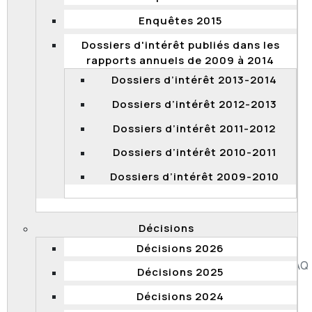
Commission avait conclu que le Directeur des
poursuites criminelles et pénales devait verser la
Enquêtes 2015
totalité de l’allocation de disponibilité aux procureurs
Dossiers d'intérêt publiés dans les
concernés.
rapports annuels de 2009 à 2014
2023 QCCFP 4
Dossiers d’intérêt 2013-2014
Décision associée
Dossiers d’intérêt 2012-2013
2022 QCCFP 9
–
10 juin 2022
Dossiers d’intérêt 2011-2012
Dossiers d’intérêt 2010-2011
Dossiers d’intérêt 2009-2010
1
2
3
4
5
6
7
Page 6 sur 7
Décisions
Décisions 2026
Accessibilité
Plan du site
Diffusion de l'information
FAQ
Décisions 2025
Liens utiles
Carrière
Politique de confidentialité
Décisions 2024