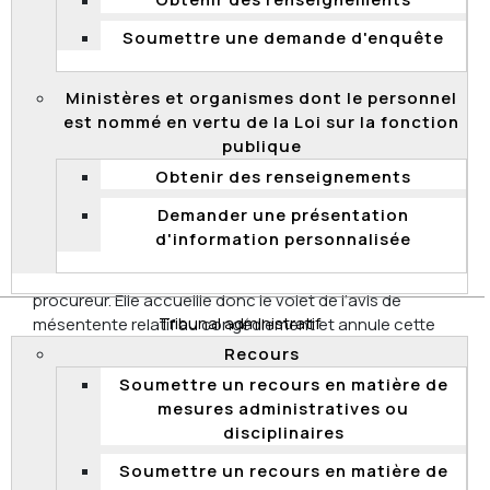
Obtenir des renseignements
d’accommodements jugées incompatibles avec un
emploi de procureur au DPCP et constituant une
Soumettre une demande d'enquête
contrainte excessive pour l’employeur. Elle prétend
également que cet employé a subi du harcèlement
Ministères et organismes dont le personnel
psychologique.
est nommé en vertu de la Loi sur la fonction
Après analyse, la Commission juge qu’il n’a pas été
publique
prouvé de manière prépondérante que le procureur a
Obtenir des renseignements
été victime de harcèlement psychologique. Elle rejette
donc le volet de l’avis de mésentente portant sur
Demander une présentation
cette matière. Par ailleurs, la Commission considère
d'information personnalisée
que le DPCP n’a pas démontré la présence d’une
contrainte excessive justifiant le congédiement du
procureur. Elle accueille donc le volet de l’avis de
Tribunal administratif
mésentente relatif au congédiement et annule cette
mesure.
Recours
2023 QCCFP 7
Soumettre un recours en matière de
mesures administratives ou
disciplinaires
Soumettre un recours en matière de
Absence de compétence de la