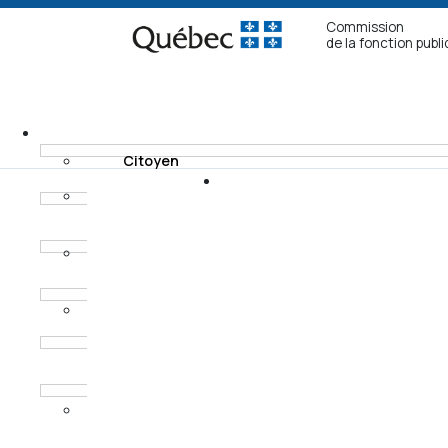
Commission
de la fonction publ
Citoyen
Fonctionnaire non
Recours
syndiqué
Modes de
Fonctionnaire
règlement
syndiqué
Horaires des
Procureur aux
audiences
poursuites
criminelles et
pénales
Ancien
fonctionnaire non