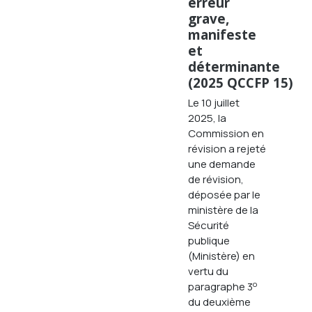
erreur
grave,
manifeste
et
déterminante
(2025 QCCFP 15)
Le 10 juillet
2025, la
Commission en
révision a rejeté
une demande
de révision,
déposée par le
ministère de la
Sécurité
publique
(Ministère) en
vertu du
o
paragraphe 3
du deuxième