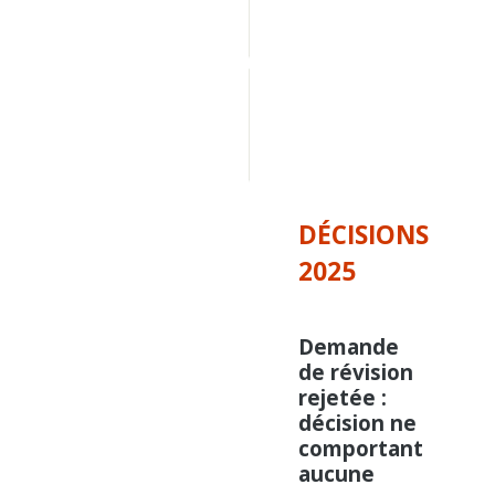
Décisions 
2012
Décisions 
antérieures 
à 
2012
DÉCISIONS
2025
Demande
de révision
rejetée :
décision ne
comportant
aucune