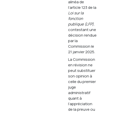
alinéa de
l’article 123 de la
Loi sur la
fonction
publique (LFP)
,
contestant une
décision rendue
par la
Commission le
21 janvier 2025.
La Commission
en révision ne
peut substituer
son opinion à
celle du premier
juge
administratif
quant à
l’appréciation
de la preuve ou