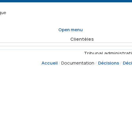
ique
Open menu
Clientèles
Tribunal administrati
Accueil
Documentation
Décisions
Déc
Organisme d
Enquêtes
Vérifications
Quel formulaire
Planification
remplir
annuelle des
Rapports
Déposer un recours
activités de
vérificat
surveillance
Demande
Résumés d'e
d'enquête
Décisio