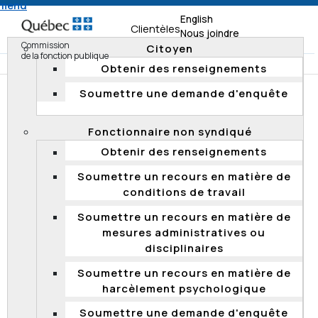
 menu
English
Clientèles
Nous joindre
Commission
Citoyen
de la fonction publique
Obtenir des renseignements
Soumettre une demande d'enquête
Accueil
Documentation
Résumés d'enquête
Enquêtes 2018
Fonctionnaire non syndiqué
Obtenir des renseignements
RÉSUMÉS D'ENQUÊTE
Soumettre un recours en matière de
La Commission rend publics les résumés de ses
conditions de travail
enquêtes fondées, ainsi que les rapports d'enquête
Soumettre un recours en matière de
qu'elle produit si une entité n'adhère pas aux
mesures administratives ou
recommandations formulées ou encore si elle le juge
disciplinaires
opportun. Elle protège les renseignements personnels
qui sont confidentiels en vertu de la
Loi sur l'accès aux
Soumettre un recours en matière de
documents des organismes publics et sur la protection
harcèlement psychologique
des renseignements personnels
. De plus, elle
anonymise ses rapports d'enquête, et ce, malgré le fait
Soumettre une demande d'enquête