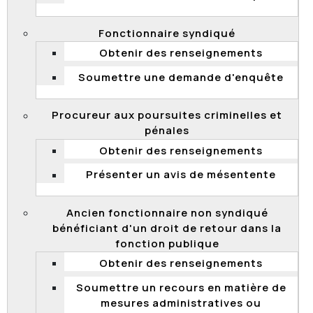
que les personnes physiques qui occupent une
fonction dans un organisme public puissent être
Fonctionnaire syndiqué
identifiées, ces renseignements n'étant pas
Obtenir des renseignements
considérés comme confidentiels en vertu de la Loi.
Soumettre une demande d'enquête
Procureur aux poursuites criminelles et
Refus d'une candidature à la suite d'une
pénales
entrevue d'embauche
Obtenir des renseignements
Le 9 janvier 2018, la Commission a transmis aux
Présenter un avis de mésentente
parties visées les résultats d'une enquête concernant
le refus d'une candidature pour un emploi de
technicien agricole à La Financière agricole du
Ancien fonctionnaire non syndiqué
Québec. Au terme de son enquête, la Commission a
bénéficiant d'un droit de retour dans la
recommandé à La Financière agricole du Québec de
fonction publique
transmettre au requérant les motifs à l'appui de ce
Obtenir des renseignements
refus, ce que l'organisme s'est engagé à faire.
Soumettre un recours en matière de
mesures administratives ou