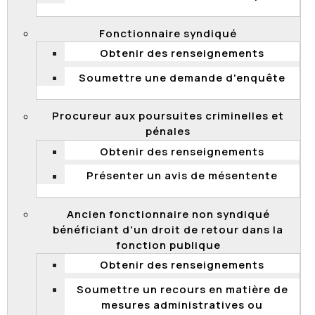
Concours de promotion – appel reçu hors délai –
ignorance du délai –maladie – impossibilité d’agir –
Fonctionnaire syndiqué
appel rejeté
Obtenir des renseignements
Soumettre une demande d'enquête
2012 QCCFP 38
Procureur aux poursuites criminelles et
Fin d’un stage probatoire – promotion –
pénales
rétrogradation – distinction entre mesure disciplinaire
et administrative – mesure disciplinaire déguisée –
Obtenir des renseignements
absence de compétence de la Commission
Présenter un avis de mésentente
Ancien fonctionnaire non syndiqué
2012 QCCFP 37
bénéficiant d'un droit de retour dans la
fonction publique
Congédiement – déclaration de culpabilité à des
infractions criminelles – lien entre les infractions et
Obtenir des renseignements
l’emploi – appel rejeté
Soumettre un recours en matière de
mesures administratives ou