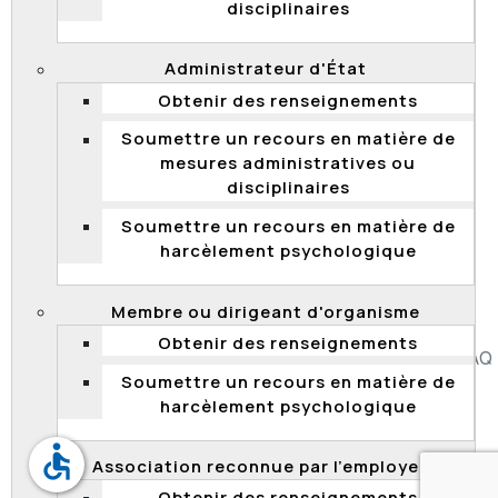
disciplinaires
2012 QCCFP 36
Affectation – distinction entre mesure disciplinaire et
Administrateur d'État
administrative – mesure disciplinaire déguisée – abus
Obtenir des renseignements
de droit – appel rejeté
Soumettre un recours en matière de
mesures administratives ou
disciplinaires
Soumettre un recours en matière de
1
2
3
4
5
6
7
8
9
harcèlement psychologique
Page 3 sur 9
Membre ou dirigeant d'organisme
Obtenir des renseignements
Accessibilité
Plan du site
Diffusion de l'information
FAQ
Soumettre un recours en matière de
Liens utiles
Carrière
Politique de confidentialité
harcèlement psychologique
accessible
Association reconnue par l’employeur