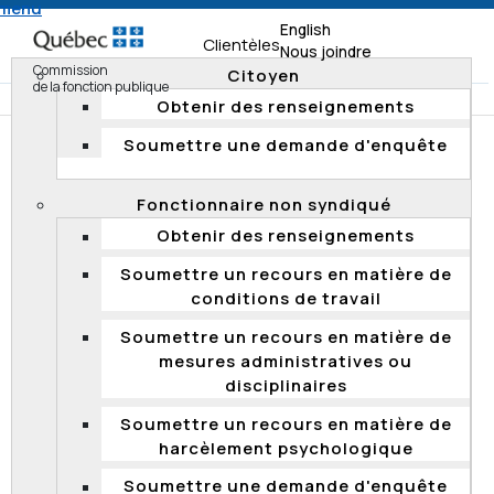
 menu
English
Clientèles
Nous joindre
Commission
Citoyen
de la fonction publique
Obtenir des renseignements
Soumettre une demande d'enquête
Accueil
Documentation
Décisions
Décisions 2012
Fonctionnaire non syndiqué
DÉCISIONS 2012
Obtenir des renseignements
Soumettre un recours en matière de
2012 QCCFP 40
conditions de travail
Concours de promotion – évaluation écrite –
Soumettre un recours en matière de
moyen d’évaluation certifié – appels rejetés
mesures administratives ou
disciplinaires
Soumettre un recours en matière de
harcèlement psychologique
2012 QCCFP 39
Soumettre une demande d'enquête