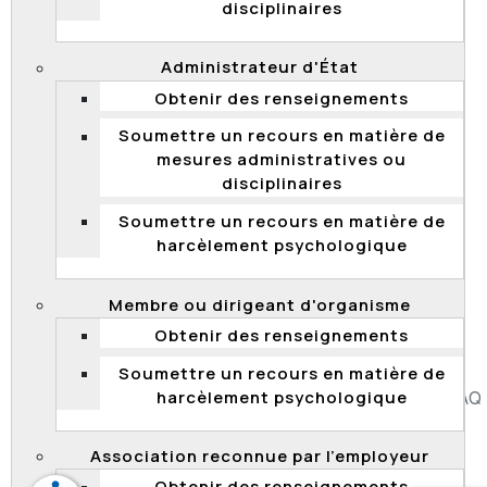
disciplinaires
2012 QCCFP 21
Administrateur d'État
Requête pour acceptation d'un acquiescement à la
Obtenir des renseignements
demande – concours de promotion – admission –
Soumettre un recours en matière de
compensation d’expérience – compensation de
mesures administratives ou
scolarité – requête accueillie
disciplinaires
Soumettre un recours en matière de
harcèlement psychologique
1
2
3
4
5
6
7
8
9
Membre ou dirigeant d'organisme
Page 6 sur 9
Obtenir des renseignements
Soumettre un recours en matière de
harcèlement psychologique
Accessibilité
Plan du site
Diffusion de l'information
FAQ
Liens utiles
Carrière
Politique de confidentialité
Association reconnue par l’employeur