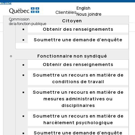
 menu
English
Clientèles
Nous joindre
Commission
Citoyen
de la fonction publique
Obtenir des renseignements
Soumettre une demande d'enquête
Accueil
Documentation
Décisions
Décisions 2012
Fonctionnaire non syndiqué
DÉCISIONS 2012
Obtenir des renseignements
Soumettre un recours en matière de
2012 QCCFP 25
conditions de travail
Concours de promotion – admission – expérience
Soumettre un recours en matière de
d’encadrement - notion de chargé de projet –
mesures administratives ou
demande de précisions - appel accueilli
disciplinaires
Soumettre un recours en matière de
harcèlement psychologique
Soumettre une demande d'enquête
2012 QCCFP 24