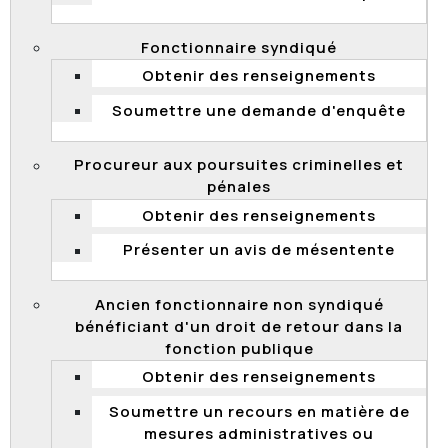
Requête pour acceptation d'un acquiescement à la
Fonctionnaire syndiqué
demande – concours de promotion – admission –
expérience d’encadrement – notion de chef d’équipe -
Obtenir des renseignements
requête accueillie
Soumettre une demande d'enquête
Procureur aux poursuites criminelles et
2012 QCCFP 23
pénales
Concours de promotion – admission – expérience
Obtenir des renseignements
dans des activités d'encadrement – notion de chargé
Présenter un avis de mésentente
de projet – appel rejeté
Ancien fonctionnaire non syndiqué
bénéficiant d'un droit de retour dans la
2012 QCCFP 22
fonction publique
Concours de promotion – admission – expérience
Obtenir des renseignements
d’encadrement- appelant absent à l’audience – appel
Soumettre un recours en matière de
rejeté
mesures administratives ou