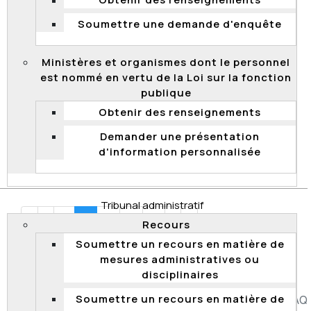
Obtenir des renseignements
réparation de la Commission – erreur de droit – vice de
fond – requête accueillie
Soumettre une demande d'enquête
Décisions associées
Ministères et organismes dont le personnel
16 juin 2016 -
Paquette et Ministère de la Santé et
est nommé en vertu de la Loi sur la fonction
des Services sociaux, 2016 QCCFP 14
publique
17 décembre 2015 -
Paquette c. Commission de la
Obtenir des renseignements
fonction publique, 2015 QCCS 6227
10 décembre 2014 -
Paquette et Ministère de la
Demander une présentation
Santé et des Services sociaux, 2014 QCCFP 25
d'information personnalisée
Tribunal administratif
1
2
3
4
5
Recours
Soumettre un recours en matière de
Page 2 sur 5
mesures administratives ou
disciplinaires
Soumettre un recours en matière de
Accessibilité
Plan du site
Diffusion de l'information
FAQ