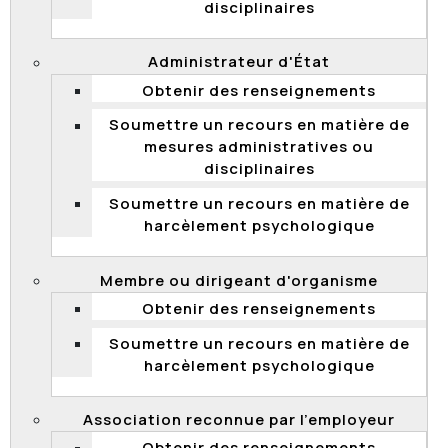
disciplinaires
Administrateur d'État
2015 QCCFP 14
Obtenir des renseignements
Concours de promotion – évaluation écrite –
obligation de constater impartialement la valeur des
Soumettre un recours en matière de
candidats – état mental lors de l’évaluation – état
mesures administratives ou
émotionnel – stress – refus de reporter l’évaluation –
disciplinaires
vacances – maladie d’un proche – discrimination –
Soumettre un recours en matière de
délai de convocation à l’évaluation – appel rejeté
harcèlement psychologique
Membre ou dirigeant d'organisme
2015 QCCFP 13
Obtenir des renseignements
Requête en révision – affectation – mesure
Soumettre un recours en matière de
disciplinaire déguisée – emploi de cadre – caractère
harcèlement psychologique
indissociable d'une mesure administrative et de son
annonce – absence de compétence de la
Commission lorsqu'une affectation constitue une
Association reconnue par l’employeur
mesure administrative – abus de droit – pouvoir de