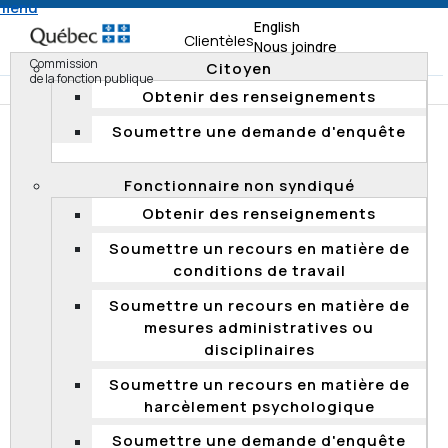
 menu
English
Clientèles
Nous joindre
Commission
Citoyen
de la fonction publique
Obtenir des renseignements
Soumettre une demande d'enquête
Accueil
Documentation
Décisions
Décisions 2015
Fonctionnaire non syndiqué
DÉCISIONS 2015
Obtenir des renseignements
Soumettre un recours en matière de
2015 QCCFP 17
conditions de travail
Concours de promotion – admission – expérience
Soumettre un recours en matière de
d’encadrement – notion d’activités
mesures administratives ou
d’encadrement de niveau équivalent à celui de la
disciplinaires
classe 5 –– expérience à l’extérieur de la fonction
publique – expérience de niveau professionnel à
Soumettre un recours en matière de
titre d’ingénieur – absence de doute concernant
harcèlement psychologique
l’admissibilité du candidat – appel rejeté
Soumettre une demande d'enquête