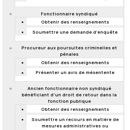
Fonctionnaire syndiqué
Obtenir des renseignements
2015 QCCFP 16
Soumettre une demande d'enquête
Concours de promotion – admission – expérience
d’encadrement – notion d’activités d’encadrement de
niveau équivalent à celui de la classe 5 – expérience
Procureur aux poursuites criminelles et
dans la fonction publique à titre de professionnel –
pénales
absence de titularisation à titre de cadre – expérience
Obtenir des renseignements
à l’extérieur de la fonction publique – appel rejeté
Présenter un avis de mésentente
Ancien fonctionnaire non syndiqué
2015 QCCFP 15
bénéficiant d'un droit de retour dans la
Congédiement disciplinaire – employé de l'Agence du
fonction publique
Revenu du Québec (ARQ) – statut de fonctionnaire
Obtenir des renseignements
temporaire lors du transfert à l’ARQ – employé
syndiqué – la Commission déclare qu'elle n'a pas
Soumettre un recours en matière de
compétence
mesures administratives ou