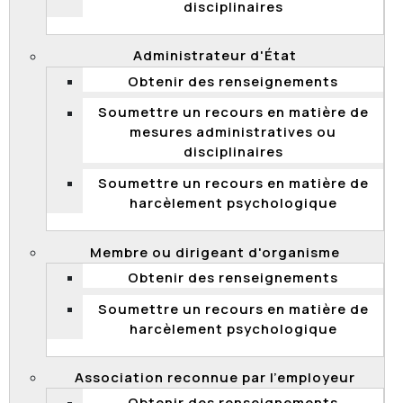
L’admission doit être faite sous réserve de la
disciplinaires
transmission, par la requérante, d’une évaluation
comparative des études effectuées hors du Québec.
Administrateur d'État
Cette évaluation devra être réalisée par le ministère
Obtenir des renseignements
de l’Immigration, de la Diversité et de l’Inclusion (MIDI).
La CNESST s’est engagée à suivre la recommandation.
Soumettre un recours en matière de
mesures administratives ou
disciplinaires
Désignations à titre provisoire au
Soumettre un recours en matière de
ministère de l’Agriculture, des
harcèlement psychologique
Pêcheries et de l’Alimentation
Le 17 octobre, la Commission a transmis au ministère
Membre ou dirigeant d'organisme
de l’Agriculture, des Pêcheries et de l’Alimentation
Obtenir des renseignements
(MAPAQ) les résultats d'une enquête qui avait pour
objet neuf désignations à titre provisoire à des
Soumettre un recours en matière de
emplois d’encadrement.
harcèlement psychologique
La Commission a conclu que huit des neuf
désignations à titre provisoire étaient conformes à la
Association reconnue par l’employeur
Loi sur la fonction publique et au cadre normatif