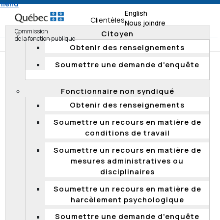
 menu
English
Clientèles
Nous joindre
Commission
Citoyen
de la fonction publique
Obtenir des renseignements
Soumettre une demande d'enquête
Accueil
Documentation
Résumés d'enquête
Enquêtes 2017
Fonctionnaire non syndiqué
Obtenir des renseignements
RÉSUMÉS D'ENQUÊTE
Soumettre un recours en matière de
La Commission rend publics les résumés de ses
conditions de travail
enquêtes fondées, ainsi que les rapports d'enquête
Soumettre un recours en matière de
qu'elle produit si une entité n'adhère pas aux
mesures administratives ou
recommandations formulées ou encore si elle le juge
disciplinaires
opportun. Elle protège les renseignements personnels
qui sont confidentiels en vertu de la
Loi sur l'accès aux
Soumettre un recours en matière de
documents des organismes publics et sur la protection
harcèlement psychologique
des renseignements personnels
. De plus, elle
anonymise ses rapports d'enquête, et ce, malgré le fait
Soumettre une demande d'enquête