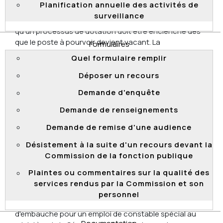
Planification annuelle des activités de
pourvoir, les désignations à titre provisoire ne doivent
surveillance
pas dépasser la période maximale de douze mois et
qu'un processus de dotation doit être enclenché dès
que le poste à pourvoir devient vacant. La
Formulaires
Commission recommande de privilégier un employé
Quel formulaire remplir
appartenant à une classe d'emplois équivalente ou
supérieure à celle de l'emploi à pourvoir.
Déposer un recours
À la suite des interventions de la Commission, le CSPQ
Demande d'enquête
a pris l'engagement de corriger la situation en
Demande de renseignements
novembre 2017.
Demande de remise d'une audience
Désistement à la suite d'un recours devant la
Refus d'une candidature à la suite d'une
Commission de la fonction publique
entrevue d'embauche
Plaintes ou commentaires sur la qualité des
Le 24 août 2017, la Commission a transmis aux parties
services rendus par la Commission et son
visées les résultats d'une enquête concernant le refus
personnel
d'une candidature à la suite d'une entrevue
d'embauche pour un emploi de constable spécial au