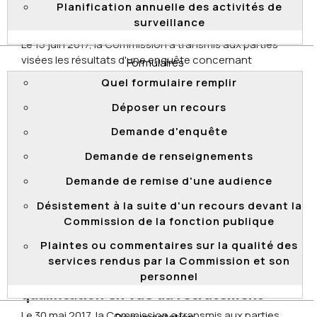
candidature lors d'un processus de
Planification annuelle des activités de
surveillance
qualification en vue du recrutement
Le 15 juin 2017, la Commission a transmis aux parties
visées les résultats d'une enquête concernant
Formulaires
l'admission d'une candidature à un processus de
Quel formulaire remplir
qualification tenu par le ministère des Transports, de
la Mobilité durable et de l’Électrification des
Déposer un recours
transports. Au terme de cette enquête, la Commission
Demande d'enquête
a conclu que la décision de refuser l'admission de
cette candidature était non conforme à la Loi sur la
Demande de renseignements
fonction publique et au cadre normatif applicable. Elle
Demande de remise d'une audience
a conclu que la candidature devait être admise, ce qui
a été fait.
Désistement à la suite d'un recours devant la
Commission de la fonction publique
Plaintes ou commentaires sur la qualité des
Refus de l'admissibilité d'une
services rendus par la Commission et son
candidature lors d'un processus de
personnel
qualification en vue du recrutement
Le 30 mai 2017, la Commission a transmis aux parties