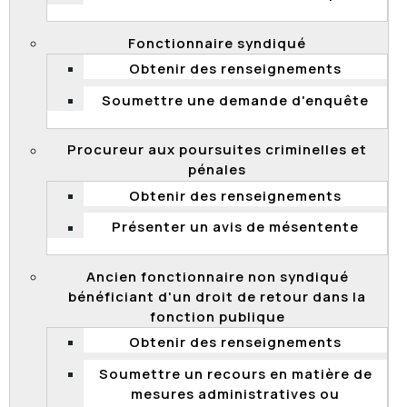
que les personnes physiques qui occupent une
fonction dans un organisme public puissent être
Fonctionnaire syndiqué
identifiées, ces renseignements n'étant pas
Obtenir des renseignements
considérés comme confidentiels en vertu de la Loi.
Soumettre une demande d'enquête
Procureur aux poursuites criminelles et
Dotation d'un emploi d'ajointe
pénales
exécutive
Obtenir des renseignements
Le 21 juin 2017, la Commission a transmis au ministère
Présenter un avis de mésentente
de l’Agriculture, des Pêcheries et de l’Alimentation du
Québec (MAPAQ) les résultats d’une enquête
anonyme dénonçant un processus de dotation. La
Ancien fonctionnaire non syndiqué
situation présentée concernait un gestionnaire dont
bénéficiant d'un droit de retour dans la
l’adjointe exécutive était l’ex-conjointe. Selon les
fonction publique
allégations, ces deux personnes entretenaient
Obtenir des renseignements
encore une relation de couple.
Soumettre un recours en matière de
L’enquête a confirmé que les deux personnes avaient
mesures administratives ou
déjà formé un couple dans le passé. Cependant, la