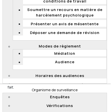
conditions de travail
Soumettre un recours en matière de
Refus de l'admissibilité d'une
harcèlement psychologique
candidature lors d'un processus de
Présenter un avis de mésentente
qualification en vue du recrutement
Le 15 juin 2017, la Commission a transmis aux parties
Déposer une demande de révision
visées les résultats d'une enquête concernant
l'admission d'une candidature à un processus de
Modes de règlement
qualification tenu par la Commission des normes, de
Médiation
l’équité, de la santé et de la sécurité du travail. Au
terme de cette enquête, la Commission a conclu que
Audience
la décision de refuser l'admission de cette
candidature était non conforme à la Loi sur la fonction
Horaires des audiences
publique et au cadre normatif applicable. Elle a conclu
que la candidature devait être admise, ce qui a été
fait.
Organisme de surveillance
Enquêtes
Vérifications
Refus de l'admissibilité d'une