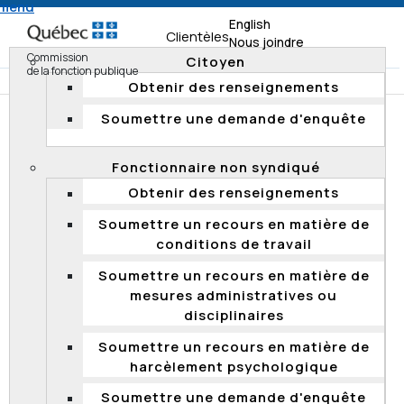
 menu
English
Clientèles
Nous joindre
Commission
Citoyen
de la fonction publique
Obtenir des renseignements
Soumettre une demande d'enquête
Accueil
Documentation
Résumés d'enquête
Enquêtes 2017
Fonctionnaire non syndiqué
Obtenir des renseignements
RÉSUMÉS D'ENQUÊTE
Soumettre un recours en matière de
La Commission rend publics les résumés de ses
conditions de travail
enquêtes fondées, ainsi que les rapports d'enquête
Soumettre un recours en matière de
qu'elle produit si une entité n'adhère pas aux
mesures administratives ou
recommandations formulées ou encore si elle le juge
disciplinaires
opportun. Elle protège les renseignements personnels
qui sont confidentiels en vertu de la
Loi sur l'accès aux
Soumettre un recours en matière de
documents des organismes publics et sur la protection
harcèlement psychologique
des renseignements personnels
. De plus, elle
anonymise ses rapports d'enquête, et ce, malgré le fait
Soumettre une demande d'enquête