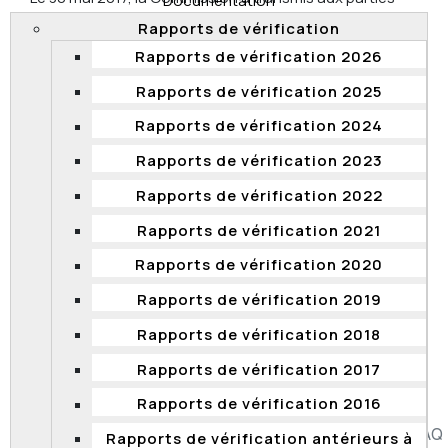
Documentation
visées les résultats d'une enquête concernant
Rapports de vérification
l'admission d'une candidature à un processus de
Rapports de vérification 2026
qualification tenu par la Commission des normes, de
l’équité, de la santé et de la sécurité du travail. Au
Rapports de vérification 2025
terme de cette enquête, la Commission a conclu que
Rapports de vérification 2024
la décision de refuser l'admission de cette
candidature était non conforme à la Loi sur la fonction
Rapports de vérification 2023
publique et au cadre normatif applicable. Elle a conclu
que la candidature devait être admise, ce qui a été
Rapports de vérification 2022
fait.
Rapports de vérification 2021
Rapports de vérification 2020
Rapports de vérification 2019
1
2
3
4
5
Rapports de vérification 2018
Page 3 sur 5
Rapports de vérification 2017
Rapports de vérification 2016
Accessibilité
Plan du site
Diffusion de l'information
FAQ
Rapports de vérification antérieurs à