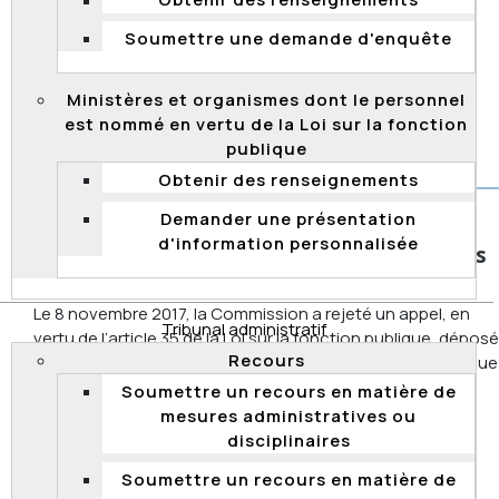
Obtenir des renseignements
appelant quitte l’audience – abandon des recours –
Soumettre une demande d'enquête
renonciation au droit d’être entendu – appels rejetés
Décisions associées
Ministères et organismes dont le personnel
23 novembre 2016 –
2016 QCCFP 19
est nommé en vertu de la Loi sur la fonction
3 juillet 2017 –
2017 QCCFP 25
publique
Obtenir des renseignements
Demander une présentation
Refus d’admettre à un processus de
d'information personnalisée
qualification un candidat qui ne répond pas
aux conditions d’admission
Le 8 novembre 2017, la Commission a rejeté un appel, en
Tribunal administratif
vertu de l’article 35 de la Loi sur la fonction publique, déposé
Recours
à la suite d’une décision du ministère de la Sécurité publique
de refuser d’admettre un candidat qui ne possède pas le
Soumettre un recours en matière de
nombre d’années d’expérience exigé à un processus de
mesures administratives ou
qualification en vue de la promotion de chef d’unité en
disciplinaires
établissement de détention, cadre, classe 7. La
Soumettre un recours en matière de
Commission juge que l’analyse effectuée par le ministère