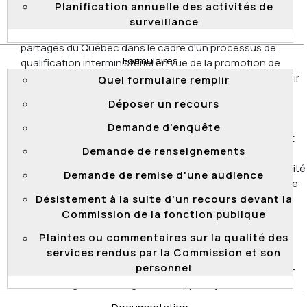
déposés, en vertu de l'article 35 de la
Loi sur la fonction
Planification annuelle des activités de
publique
, par deux candidats ayant échoué à une
surveillance
procédure d’évaluation tenue par le Centre de services
partagés du Québec dans le cadre d'un processus de
Formulaires
qualification interministériel en vue de la promotion de
cadre, classe 4. Les candidats estiment qu’on doit arrondir
Quel formulaire remplir
à l’unité le résultat de chacun des examens avant de les
Déposer un recours
additionner pour obtenir la note finale. Or, seule la note
finale a été arrondie à l’unité. La Commission juge que la
Demande d'enquête
méthode d’arrondissement des résultats retenue permet
Demande de renseignements
de constater impartialement la valeur des candidats. En
conséquence, la Commission ne décèle aucune irrégularité
Demande de remise d'une audience
ou illégalité dans la procédure d’évaluation utilisée dans le
cadre de ce processus de qualification.
Désistement à la suite d'un recours devant la
Commission de la fonction publique
2017 QCCFP 50
Plaintes ou commentaires sur la qualité des
Processus de qualification en vue de la promotion –
services rendus par la Commission et son
évaluation écrite – méthode d’arrondissement des
personnel
résultats – arrondissement de la note finale raisonnable –
aucune illégalité ou irrégularité – appel rejeté.