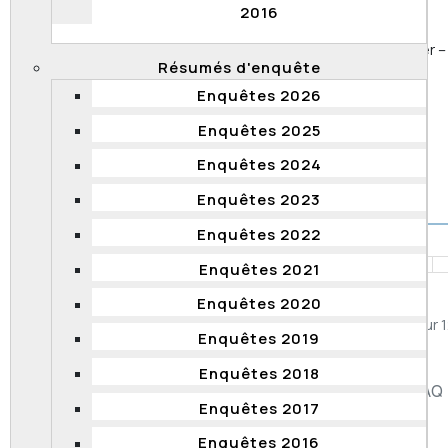
2016
Processus
de qualification en vue de la promotion –
admission – expérience insuffisante – décision sur dossier –
Résumés d'enquête
appelant n’a pas donné suite à son appel – fardeau de la
preuve reposant sur l’appelant – appel rejeté.
Enquêtes 2026
Décision associée
Enquêtes 2025
8 mars 2018 –
2018 QCCFP 8
Enquêtes 2024
Enquêtes 2023
Enquêtes 2022
Enquêtes 2021
1
2
3
4
5
6
7
8
9
10
Enquêtes 2020
Page 2 sur 
Enquêtes 2019
Enquêtes 2018
Accessibilité
Plan du site
Diffusion de l'information
FAQ
Enquêtes 2017
Liens utiles
Carrière
Politique de confidentialité
Enquêtes 2016