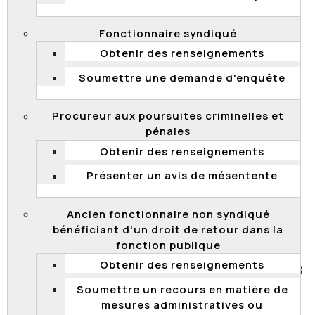
qualification en vue de la promotion d’un chef d’unité
en établissement de détention, cadre, classe 7. Le
candidat estime que la correction de l’examen est
Fonctionnaire syndiqué
déraisonnable. Or, la Commission n’est pas de cet avis
Obtenir des renseignements
et juge la correction raisonnable. En conséquence, le
Soumettre une demande d'enquête
candidat n’a pas réussi à démontrer que la procédure
d’évaluation utilisée est entachée d’une illégalité ou
d’une irrégularité.
Procureur aux poursuites criminelles et
pénales
2017 QCCFP 53
Obtenir des renseignements
Processus de qualification en vue de la promotion –
Présenter un avis de mésentente
évaluation écrite – correction raisonnable – aucune
illégalité ou irrégularité – appel rejeté.
Ancien fonctionnaire non syndiqué
bénéficiant d'un droit de retour dans la
fonction publique
Obtenir des renseignements
Rejet d’une demande de récusation et des
appels afférents
Soumettre un recours en matière de
mesures administratives ou
Le 6 novembre 2017, la Commission a rejeté séance