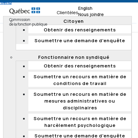
 menu
English
Clientèles
Nous joindre
Commission
Citoyen
de la fonction publique
Obtenir des renseignements
Soumettre une demande d'enquête
Accueil
Documentation
Décisions
Décisions 2017
Fonctionnaire non syndiqué
DÉCISIONS 2017
Obtenir des renseignements
Soumettre un recours en matière de
Correction raisonnable – Procédure
conditions de travail
d’évaluation d’un processus de
Soumettre un recours en matière de
qualification en vue de la promotion
mesures administratives ou
Le 27 novembre 2017, la Commission a rejeté l’appel
disciplinaires
déposé, en vertu de l'article 35 de la
Loi sur la fonction
publique
, par un candidat ayant échoué à une
Soumettre un recours en matière de
procédure d’évaluation tenue par le ministère de la
harcèlement psychologique
Sécurité publique dans le cadre d'un processus de
Soumettre une demande d'enquête